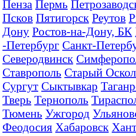
Пенза
Пермь
Петрозаводс
Псков
Пятигорск
Реутов
Р
Дону
Ростов-на-Дону, БК
-Петербург
Санкт-Петерб
Северодвинск
Симферопо
Ставрополь
Старый Оскол
Сургут
Сыктывкар
Таганр
Тверь
Тернополь
Тираспо
Тюмень
Ужгород
Ульянов
Феодосия
Хабаровск
Хан