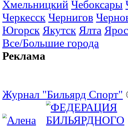
Хмельницкий
Чебоксары
Черкесск
Чернигов
Черно
Югорск
Якутск
Ялта
Ярос
Все/Большие города
Реклама
Журнал "Бильярд Спорт"