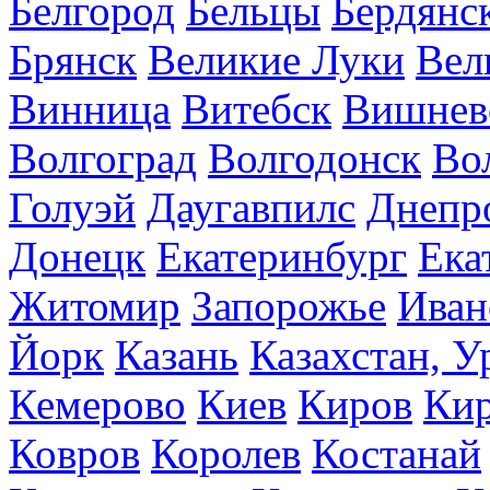
Белгород
Бельцы
Бердянс
Брянск
Великие Луки
Вел
Винница
Витебск
Вишнев
Волгоград
Волгодонск
Во
Голуэй
Даугавпилс
Днепр
Донецк
Екатеринбург
Ека
Житомир
Запорожье
Иван
Йорк
Казань
Казахстан, У
Кемерово
Киев
Киров
Кир
Ковров
Королев
Костанай