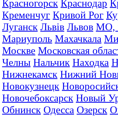
Красногорск
Краснодар
К
Кременчуг
Кривой Рог
Ку
Луганск
Львів
Львов
МО, 
Мариуполь
Махачкала
Ми
Москве
Московская облас
Челны
Нальчик
Находка
Н
Нижнекамск
Нижний Нов
Новокузнецк
Новоросийс
Новочебоксарск
Новый У
Обнинск
Одесса
Озерск
О