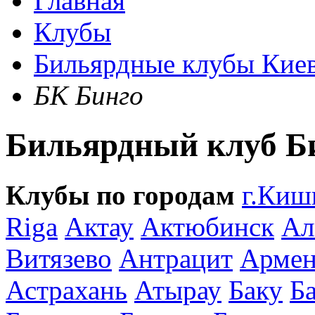
Главная
Клубы
Бильярдные клубы Кие
БК Бинго
Бильярдный клуб Б
Клубы по городам
г.Киш
Riga
Актау
Актюбинск
Ал
Витязево
Антрацит
Армен
Астрахань
Атырау
Баку
Б