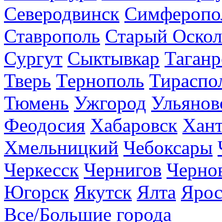
Северодвинск
Симферопо
Ставрополь
Старый Оскол
Сургут
Сыктывкар
Таганр
Тверь
Тернополь
Тираспо
Тюмень
Ужгород
Ульянов
Феодосия
Хабаровск
Хан
Хмельницкий
Чебоксары
Черкесск
Чернигов
Черно
Югорск
Якутск
Ялта
Ярос
Все/Большие города