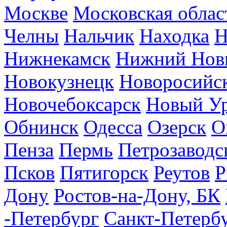
Москве
Московская облас
Челны
Нальчик
Находка
Н
Нижнекамск
Нижний Нов
Новокузнецк
Новоросийс
Новочебоксарск
Новый У
Обнинск
Одесса
Озерск
О
Пенза
Пермь
Петрозаводс
Псков
Пятигорск
Реутов
Р
Дону
Ростов-на-Дону, БК
-Петербург
Санкт-Петерб