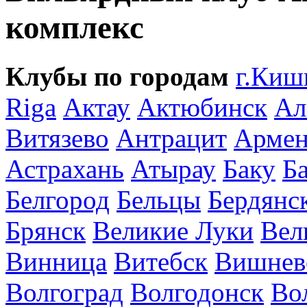
комплекс
Клубы по городам
г.Киш
Riga
Актау
Актюбинск
Ал
Витязево
Антрацит
Армен
Астрахань
Атырау
Баку
Б
Белгород
Бельцы
Бердянс
Брянск
Великие Луки
Вел
Винница
Витебск
Вишнев
Волгоград
Волгодонск
Во