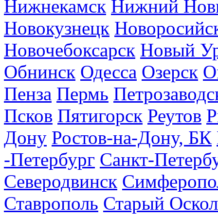
Нижнекамск
Нижний Нов
Новокузнецк
Новоросийс
Новочебоксарск
Новый У
Обнинск
Одесса
Озерск
О
Пенза
Пермь
Петрозаводс
Псков
Пятигорск
Реутов
Р
Дону
Ростов-на-Дону, БК
-Петербург
Санкт-Петерб
Северодвинск
Симферопо
Ставрополь
Старый Оскол