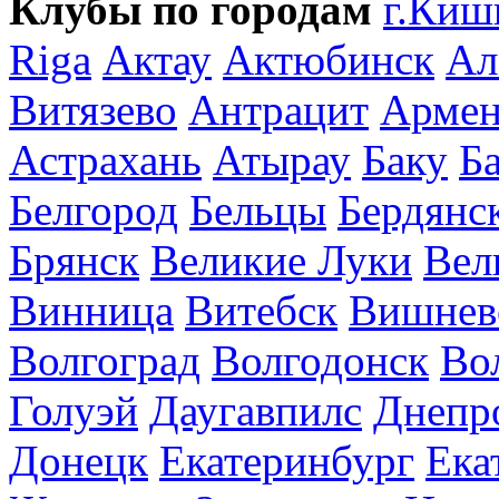
Клубы по городам
г.Киш
Riga
Актау
Актюбинск
Ал
Витязево
Антрацит
Армен
Астрахань
Атырау
Баку
Б
Белгород
Бельцы
Бердянс
Брянск
Великие Луки
Вел
Винница
Витебск
Вишнев
Волгоград
Волгодонск
Во
Голуэй
Даугавпилс
Днепр
Донецк
Екатеринбург
Ека