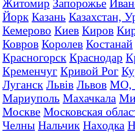
Житомир
Запорожье
Иван
Йорк
Казань
Казахстан, У
Кемерово
Киев
Киров
Кир
Ковров
Королев
Костанай
Красногорск
Краснодар
К
Кременчуг
Кривой Рог
Ку
Луганск
Львів
Львов
МО, 
Мариуполь
Махачкала
Ми
Москве
Московская облас
Челны
Нальчик
Находка
Н