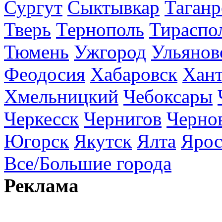
Сургут
Сыктывкар
Таганр
Тверь
Тернополь
Тираспо
Тюмень
Ужгород
Ульянов
Феодосия
Хабаровск
Хан
Хмельницкий
Чебоксары
Черкесск
Чернигов
Черно
Югорск
Якутск
Ялта
Ярос
Все/Большие города
Реклама