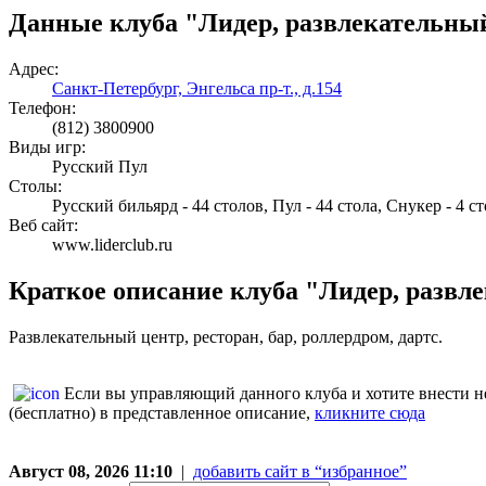
Данные клуба "Лидер, развлекательны
Адрес:
Санкт-Петербург, Энгельса пр-т., д.154
Телефон:
(812) 3800900
Виды игр:
Русский Пул
Столы:
Русский бильярд - 44 столов, Пул - 44 стола, Снукер - 4 ст
Веб сайт:
www.liderclub.ru
Краткое описание клуба "Лидер, развл
Развлекательный центр, ресторан, бар, роллердром, дартс.
Если вы управляющий данного клуба и хотите внести 
(бесплатно) в представленное описание,
кликните сюда
Август 08, 2026 11:10
|
добавить сайт в “избранное”