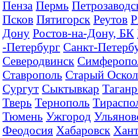
Пенза
Пермь
Петрозаводс
Псков
Пятигорск
Реутов
Р
Дону
Ростов-на-Дону, БК
-Петербург
Санкт-Петерб
Северодвинск
Симферопо
Ставрополь
Старый Оскол
Сургут
Сыктывкар
Таганр
Тверь
Тернополь
Тираспо
Тюмень
Ужгород
Ульянов
Феодосия
Хабаровск
Хан