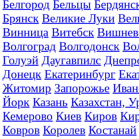
Белгород
Бельцы
Бердянс
Брянск
Великие Луки
Вел
Винница
Витебск
Вишнев
Волгоград
Волгодонск
Во
Голуэй
Даугавпилс
Днепр
Донецк
Екатеринбург
Ека
Житомир
Запорожье
Иван
Йорк
Казань
Казахстан, У
Кемерово
Киев
Киров
Кир
Ковров
Королев
Костанай