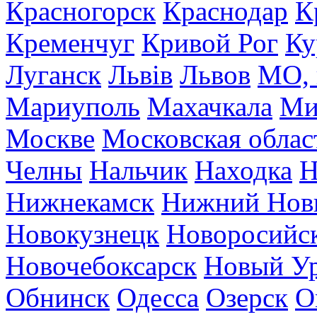
Красногорск
Краснодар
К
Кременчуг
Кривой Рог
Ку
Луганск
Львів
Львов
МО, 
Мариуполь
Махачкала
Ми
Москве
Московская облас
Челны
Нальчик
Находка
Н
Нижнекамск
Нижний Нов
Новокузнецк
Новоросийс
Новочебоксарск
Новый У
Обнинск
Одесса
Озерск
О