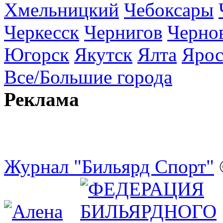
Хмельницкий
Чебоксары
Черкесск
Чернигов
Черно
Югорск
Якутск
Ялта
Ярос
Все/Большие города
Реклама
Журнал "Бильярд Спорт"