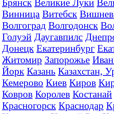
Брянск
Великие Луки
Вел
Винница
Витебск
Вишнев
Волгоград
Волгодонск
Во
Голуэй
Даугавпилс
Днепр
Донецк
Екатеринбург
Ека
Житомир
Запорожье
Иван
Йорк
Казань
Казахстан, У
Кемерово
Киев
Киров
Кир
Ковров
Королев
Костанай
Красногорск
Краснодар
К