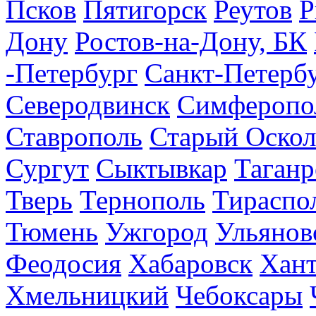
Псков
Пятигорск
Реутов
Р
Дону
Ростов-на-Дону, БК
-Петербург
Санкт-Петерб
Северодвинск
Симферопо
Ставрополь
Старый Оскол
Сургут
Сыктывкар
Таганр
Тверь
Тернополь
Тираспо
Тюмень
Ужгород
Ульянов
Феодосия
Хабаровск
Хан
Хмельницкий
Чебоксары