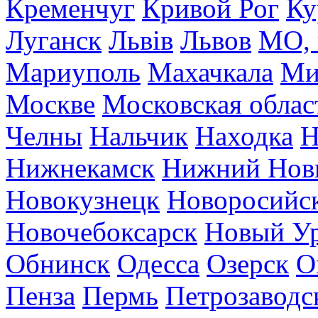
Кременчуг
Кривой Рог
Ку
Луганск
Львів
Львов
МО, 
Мариуполь
Махачкала
Ми
Москве
Московская облас
Челны
Нальчик
Находка
Н
Нижнекамск
Нижний Нов
Новокузнецк
Новоросийс
Новочебоксарск
Новый У
Обнинск
Одесса
Озерск
О
Пенза
Пермь
Петрозаводс