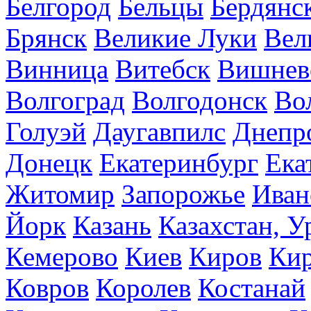
Белгород
Бельцы
Бердянс
Брянск
Великие Луки
Вел
Винница
Витебск
Вишнев
Волгоград
Волгодонск
Во
Голуэй
Даугавпилс
Днепр
Донецк
Екатеринбург
Ека
Житомир
Запорожье
Иван
Йорк
Казань
Казахстан, У
Кемерово
Киев
Киров
Кир
Ковров
Королев
Костанай