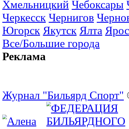
Хмельницкий
Чебоксары
Черкесск
Чернигов
Черно
Югорск
Якутск
Ялта
Ярос
Все/Большие города
Реклама
Журнал "Бильярд Спорт"