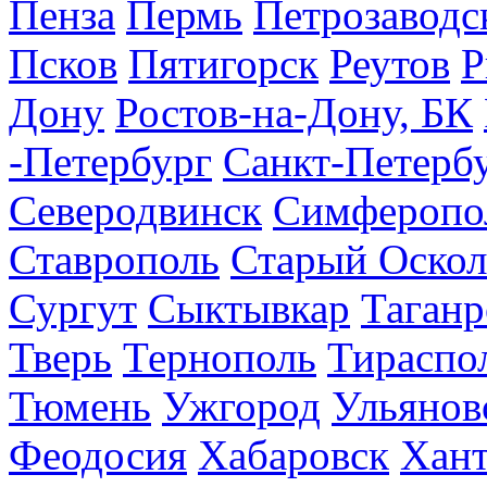
Пенза
Пермь
Петрозаводс
Псков
Пятигорск
Реутов
Р
Дону
Ростов-на-Дону, БК
-Петербург
Санкт-Петерб
Северодвинск
Симферопо
Ставрополь
Старый Оскол
Сургут
Сыктывкар
Таганр
Тверь
Тернополь
Тираспо
Тюмень
Ужгород
Ульянов
Феодосия
Хабаровск
Хан