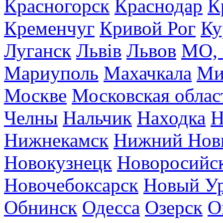
Красногорск
Краснодар
К
Кременчуг
Кривой Рог
Ку
Луганск
Львів
Львов
МО, 
Мариуполь
Махачкала
Ми
Москве
Московская облас
Челны
Нальчик
Находка
Н
Нижнекамск
Нижний Нов
Новокузнецк
Новоросийс
Новочебоксарск
Новый У
Обнинск
Одесса
Озерск
О