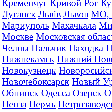
Кременчуг
Кривой Рог
Ку
Луганск
Львів
Львов
МО, 
Мариуполь
Махачкала
Ми
Москве
Московская облас
Челны
Нальчик
Находка
Н
Нижнекамск
Нижний Нов
Новокузнецк
Новоросийс
Новочебоксарск
Новый У
Обнинск
Одесса
Озерск
О
Пенза
Пермь
Петрозаводс