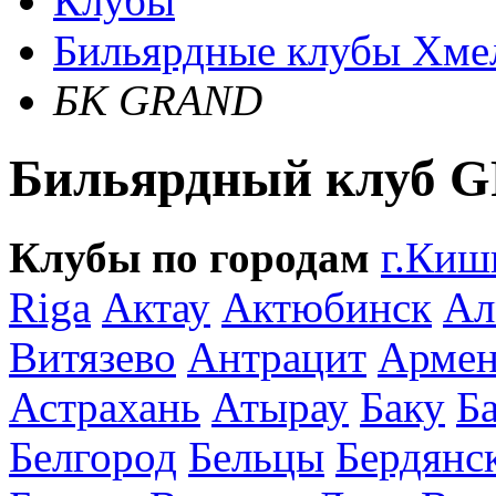
Клубы
Бильярдные клубы Хме
БК GRAND
Бильярдный клуб 
Клубы по городам
г.Киш
Riga
Актау
Актюбинск
Ал
Витязево
Антрацит
Армен
Астрахань
Атырау
Баку
Б
Белгород
Бельцы
Бердянс