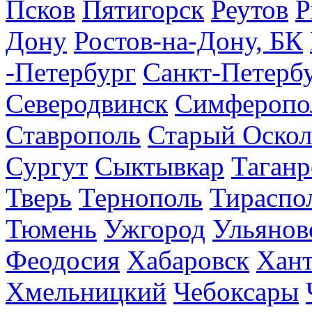
Псков
Пятигорск
Реутов
Р
Дону
Ростов-на-Дону, БК
-Петербург
Санкт-Петерб
Северодвинск
Симферопо
Ставрополь
Старый Оскол
Сургут
Сыктывкар
Таганр
Тверь
Тернополь
Тираспо
Тюмень
Ужгород
Ульянов
Феодосия
Хабаровск
Хан
Хмельницкий
Чебоксары