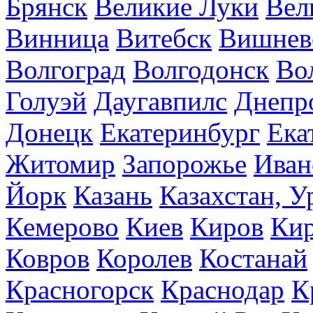
Брянск
Великие Луки
Вел
Винница
Витебск
Вишнев
Волгоград
Волгодонск
Во
Голуэй
Даугавпилс
Днепр
Донецк
Екатеринбург
Ека
Житомир
Запорожье
Иван
Йорк
Казань
Казахстан, У
Кемерово
Киев
Киров
Кир
Ковров
Королев
Костанай
Красногорск
Краснодар
К