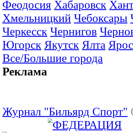
Феодосия
Хабаровск
Хан
Хмельницкий
Чебоксары
Черкесск
Чернигов
Черно
Югорск
Якутск
Ялта
Ярос
Все/Большие города
Реклама
Журнал "Бильярд Спорт"