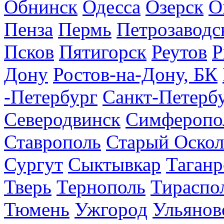
Обнинск
Одесса
Озерск
О
Пенза
Пермь
Петрозаводс
Псков
Пятигорск
Реутов
Р
Дону
Ростов-на-Дону, БК
-Петербург
Санкт-Петерб
Северодвинск
Симферопо
Ставрополь
Старый Оскол
Сургут
Сыктывкар
Таганр
Тверь
Тернополь
Тираспо
Тюмень
Ужгород
Ульянов