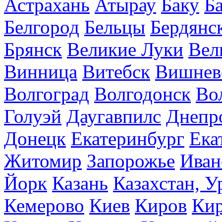
Астрахань
Атырау
Баку
Б
Белгород
Бельцы
Бердянс
Брянск
Великие Луки
Вел
Винница
Витебск
Вишнев
Волгоград
Волгодонск
Во
Голуэй
Даугавпилс
Днепр
Донецк
Екатеринбург
Ека
Житомир
Запорожье
Иван
Йорк
Казань
Казахстан, У
Кемерово
Киев
Киров
Кир