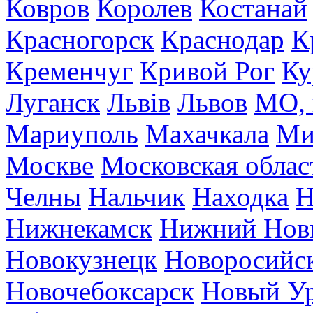
Ковров
Королев
Костанай
Красногорск
Краснодар
К
Кременчуг
Кривой Рог
Ку
Луганск
Львів
Львов
МО, 
Мариуполь
Махачкала
Ми
Москве
Московская облас
Челны
Нальчик
Находка
Н
Нижнекамск
Нижний Нов
Новокузнецк
Новоросийс
Новочебоксарск
Новый У