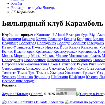
Клубы
Бильярдные клубы Донецк
БК Карамболь
Бильярдный клуб Карамболь
Клубы по городам
г.Кишинев
?
Almati
Eкатеринбург
Riga
Акта
Барановичи
Барнаул
Батуми
Белгород
Бельцы
Бердянск
Берлин
Владимир
Волгоград
Волгодонск
Вологда
Воронеж
Геленджик
Ивано-Франковск
Ижевск
Иркутск
Йорк
Казань
Казахстан, Ур
Котлас
Красногорск
Краснодар
Красноуральск
Красноярск
Кре
Минск
Миргород
Моска
Москва
Москве
Московская область
М
Новокузнецк
Новоросийск
Новороссийск
Новосибирск
Новоче
Петропавловск-Камчатский
Псков
Пятигорск
Реутов
Рига
Рост
Северодвинск
Симферополь
Смоленск
София
Сочи
Ставропол
Тольятти
Томск
Тула
Тюмень
Ужгород
Ульяновск
Уральск
Уссу
Черкесск
Чернигов
Черновцы
Шебекино
Шеффилд
Югорск
Як
Все/Большие города
Реклама
Журнал "Бильярд Спорт"
© 2026