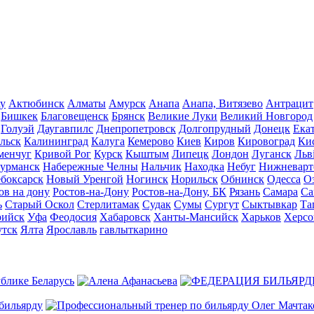
у
Актюбинск
Алматы
Амурск
Анапа
Анапа, Витязево
Антрацит
Бишкек
Благовещенск
Брянск
Великие Луки
Великий Новгород
Голуэй
Даугавпилс
Днепропетровск
Долгопрудный
Донецк
Ека
альск
Калининград
Калуга
Кемерово
Киев
Киров
Кировоград
Ки
менчуг
Кривой Рог
Курск
Кыштым
Липецк
Лондон
Луганск
Льв
урманск
Набережные Челны
Нальчик
Находка
Небуг
Нижневарт
боксарск
Новый Уренгой
Ногинск
Норильск
Обнинск
Одесса
О
ов на дону
Ростов-на-Дону
Ростов-на-Дону, БК
Рязань
Самара
Са
ь
Старый Оскол
Стерлитамак
Судак
Сумы
Сургут
Сыктывкар
Та
рийск
Уфа
Феодосия
Хабаровск
Ханты-Мансийск
Харьков
Херсо
утск
Ялта
Ярославль
гавлыткарино