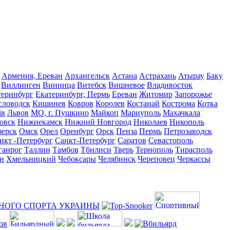
Армения, Ереван
Архангельск
Астана
Астрахань
Атырау
Баку
Виллинген
Винница
Витебск
Вишневое
Владивосток
теринбург
Екатеринбург, Пермь
Ереван
Житомир
Запорожье
словодск
Кишинев
Ковров
Королев
Костанай
Кострома
Котка
ів
Львов
МО, г. Пушкино
Майкоп
Мариуполь
Махачкала
овск
Нижнекамск
Нижний Новгород
Николаев
Никополь
зерск
Омск
Орел
Оренбург
Орск
Пенза
Пермь
Петрозаводск
нкт -Петербург
Санкт-Петербург
Саратов
Севастополь
ганрог
Таллин
Тамбов
Тбилиси
Тверь
Тернополь
Тирасполь
н
Хмельницкий
Чебоксары
Челябинск
Череповец
Черкассы