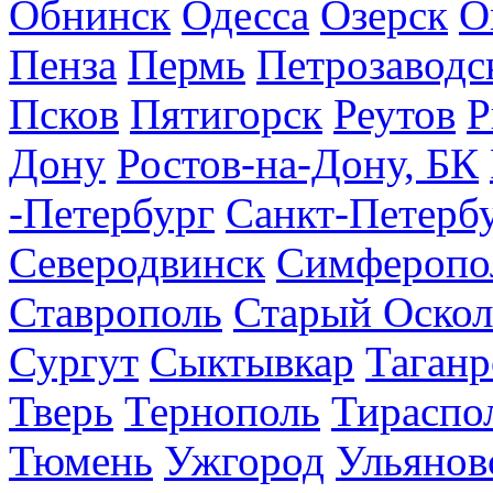
Обнинск
Одесса
Озерск
О
Пенза
Пермь
Петрозаводс
Псков
Пятигорск
Реутов
Р
Дону
Ростов-на-Дону, БК
-Петербург
Санкт-Петерб
Северодвинск
Симферопо
Ставрополь
Старый Оскол
Сургут
Сыктывкар
Таганр
Тверь
Тернополь
Тираспо
Тюмень
Ужгород
Ульянов