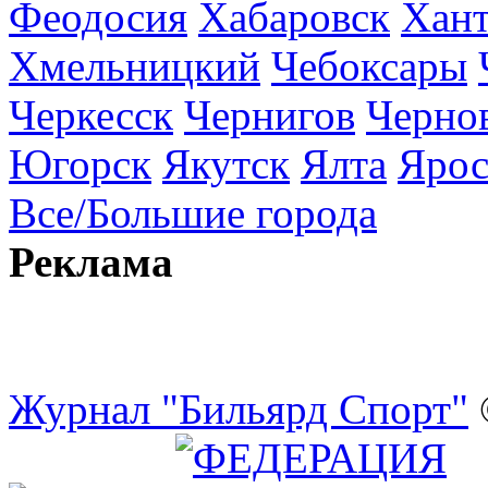
Феодосия
Хабаровск
Хан
Хмельницкий
Чебоксары
Черкесск
Чернигов
Черно
Югорск
Якутск
Ялта
Ярос
Все/Большие города
Реклама
Журнал "Бильярд Спорт"