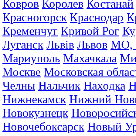
Ковров
Королев
Костанай
Красногорск
Краснодар
К
Кременчуг
Кривой Рог
Ку
Луганск
Львів
Львов
МО, 
Мариуполь
Махачкала
Ми
Москве
Московская облас
Челны
Нальчик
Находка
Н
Нижнекамск
Нижний Нов
Новокузнецк
Новоросийс
Новочебоксарск
Новый У