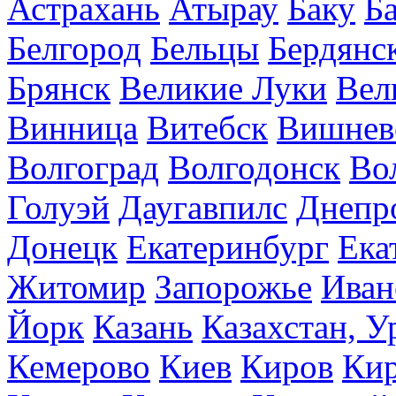
Астрахань
Атырау
Баку
Б
Белгород
Бельцы
Бердянс
Брянск
Великие Луки
Вел
Винница
Витебск
Вишнев
Волгоград
Волгодонск
Во
Голуэй
Даугавпилс
Днепр
Донецк
Екатеринбург
Ека
Житомир
Запорожье
Иван
Йорк
Казань
Казахстан, У
Кемерово
Киев
Киров
Кир