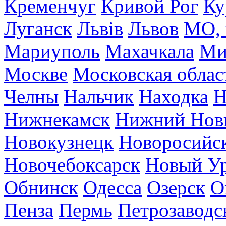
Кременчуг
Кривой Рог
Ку
Луганск
Львів
Львов
МО, 
Мариуполь
Махачкала
Ми
Москве
Московская облас
Челны
Нальчик
Находка
Н
Нижнекамск
Нижний Нов
Новокузнецк
Новоросийс
Новочебоксарск
Новый У
Обнинск
Одесса
Озерск
О
Пенза
Пермь
Петрозаводс