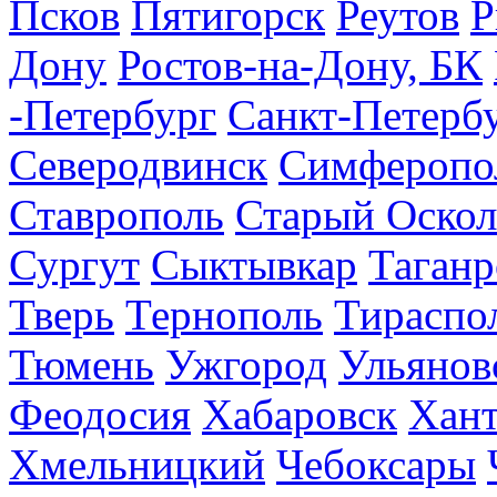
Псков
Пятигорск
Реутов
Р
Дону
Ростов-на-Дону, БК
-Петербург
Санкт-Петерб
Северодвинск
Симферопо
Ставрополь
Старый Оскол
Сургут
Сыктывкар
Таганр
Тверь
Тернополь
Тираспо
Тюмень
Ужгород
Ульянов
Феодосия
Хабаровск
Хан
Хмельницкий
Чебоксары