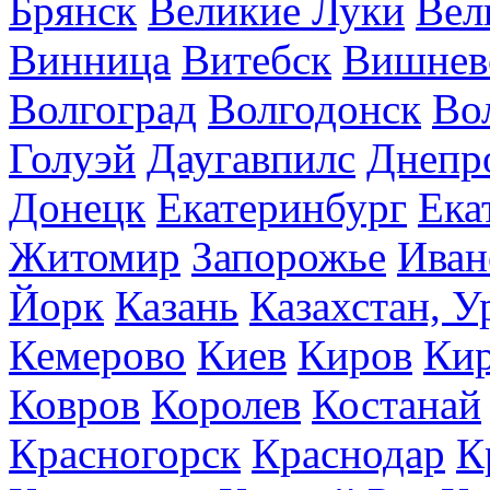
Брянск
Великие Луки
Вел
Винница
Витебск
Вишнев
Волгоград
Волгодонск
Во
Голуэй
Даугавпилс
Днепр
Донецк
Екатеринбург
Ека
Житомир
Запорожье
Иван
Йорк
Казань
Казахстан, У
Кемерово
Киев
Киров
Кир
Ковров
Королев
Костанай
Красногорск
Краснодар
К