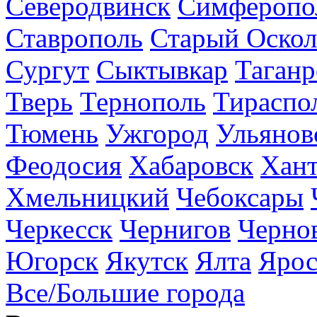
Северодвинск
Симферопо
Ставрополь
Старый Оскол
Сургут
Сыктывкар
Таганр
Тверь
Тернополь
Тираспо
Тюмень
Ужгород
Ульянов
Феодосия
Хабаровск
Хан
Хмельницкий
Чебоксары
Черкесск
Чернигов
Черно
Югорск
Якутск
Ялта
Ярос
Все/Большие города