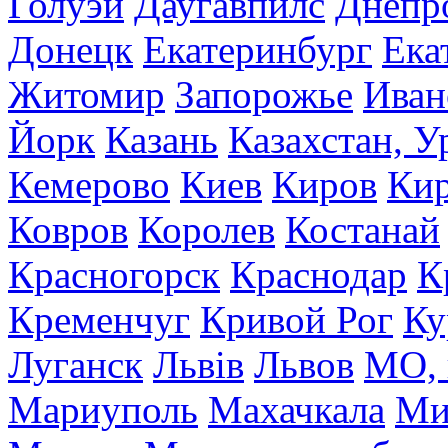
Голуэй
Даугавпилс
Днепр
Донецк
Екатеринбург
Ека
Житомир
Запорожье
Иван
Йорк
Казань
Казахстан, У
Кемерово
Киев
Киров
Кир
Ковров
Королев
Костанай
Красногорск
Краснодар
К
Кременчуг
Кривой Рог
Ку
Луганск
Львів
Львов
МО, 
Мариуполь
Махачкала
Ми