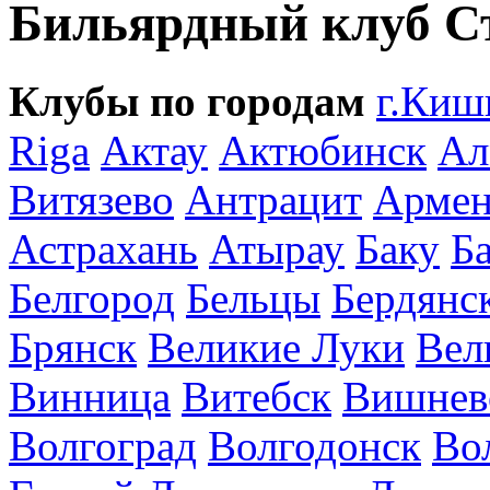
Бильярдный клуб С
Клубы по городам
г.Киш
Riga
Актау
Актюбинск
Ал
Витязево
Антрацит
Армен
Астрахань
Атырау
Баку
Б
Белгород
Бельцы
Бердянс
Брянск
Великие Луки
Вел
Винница
Витебск
Вишнев
Волгоград
Волгодонск
Во