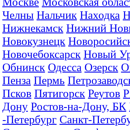
Москве
Московская облас
Челны
Нальчик
Находка
Н
Нижнекамск
Нижний Нов
Новокузнецк
Новоросийс
Новочебоксарск
Новый У
Обнинск
Одесса
Озерск
О
Пенза
Пермь
Петрозаводс
Псков
Пятигорск
Реутов
Р
Дону
Ростов-на-Дону, БК
-Петербург
Санкт-Петерб