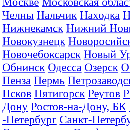
Москве
Московская облас
Челны
Нальчик
Находка
Н
Нижнекамск
Нижний Нов
Новокузнецк
Новоросийс
Новочебоксарск
Новый У
Обнинск
Одесса
Озерск
О
Пенза
Пермь
Петрозаводс
Псков
Пятигорск
Реутов
Р
Дону
Ростов-на-Дону, БК
-Петербург
Санкт-Петерб