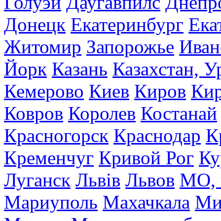
Голуэй
Даугавпилс
Днепр
Донецк
Екатеринбург
Ека
Житомир
Запорожье
Иван
Йорк
Казань
Казахстан, У
Кемерово
Киев
Киров
Кир
Ковров
Королев
Костанай
Красногорск
Краснодар
К
Кременчуг
Кривой Рог
Ку
Луганск
Львів
Львов
МО, 
Мариуполь
Махачкала
Ми