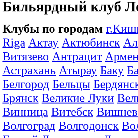
Бильярдный клуб Л
Клубы по городам
г.Киш
Riga
Актау
Актюбинск
Ал
Витязево
Антрацит
Армен
Астрахань
Атырау
Баку
Б
Белгород
Бельцы
Бердянс
Брянск
Великие Луки
Вел
Винница
Витебск
Вишнев
Волгоград
Волгодонск
Во