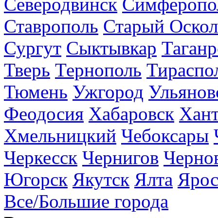
Северодвинск
Симферопо
Ставрополь
Старый Оскол
Сургут
Сыктывкар
Таганр
Тверь
Тернополь
Тираспо
Тюмень
Ужгород
Ульянов
Феодосия
Хабаровск
Хан
Хмельницкий
Чебоксары
Черкесск
Чернигов
Черно
Югорск
Якутск
Ялта
Ярос
Все/Большие города