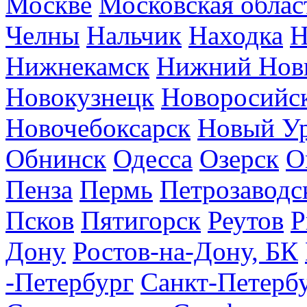
Москве
Московская облас
Челны
Нальчик
Находка
Н
Нижнекамск
Нижний Нов
Новокузнецк
Новоросийс
Новочебоксарск
Новый У
Обнинск
Одесса
Озерск
О
Пенза
Пермь
Петрозаводс
Псков
Пятигорск
Реутов
Р
Дону
Ростов-на-Дону, БК
-Петербург
Санкт-Петерб