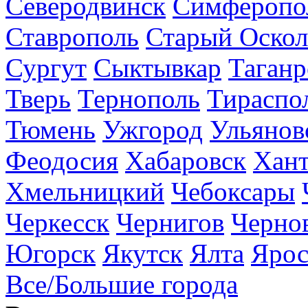
Северодвинск
Симферопо
Ставрополь
Старый Оскол
Сургут
Сыктывкар
Таганр
Тверь
Тернополь
Тираспо
Тюмень
Ужгород
Ульянов
Феодосия
Хабаровск
Хан
Хмельницкий
Чебоксары
Черкесск
Чернигов
Черно
Югорск
Якутск
Ялта
Ярос
Все/Большие города