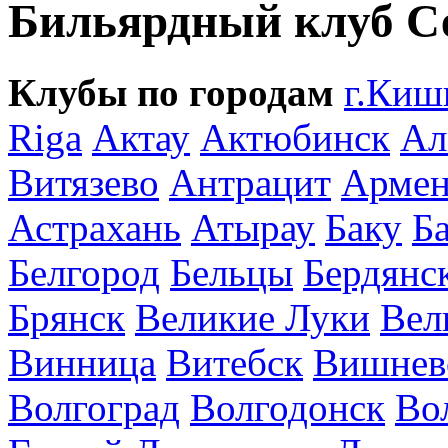
Бильярдный клуб С
Клубы по городам
г.Киш
Riga
Актау
Актюбинск
Ал
Витязево
Антрацит
Армен
Астрахань
Атырау
Баку
Б
Белгород
Бельцы
Бердянс
Брянск
Великие Луки
Вел
Винница
Витебск
Вишнев
Волгоград
Волгодонск
Во