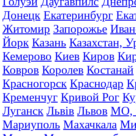
Голуэй
Даугавпилс
Днепр
Донецк
Екатеринбург
Ека
Житомир
Запорожье
Иван
Йорк
Казань
Казахстан, У
Кемерово
Киев
Киров
Кир
Ковров
Королев
Костанай
Красногорск
Краснодар
К
Кременчуг
Кривой Рог
Ку
Луганск
Львів
Львов
МО, 
Мариуполь
Махачкала
Ми