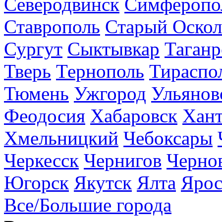
Северодвинск
Симферопо
Ставрополь
Старый Оскол
Сургут
Сыктывкар
Таганр
Тверь
Тернополь
Тираспо
Тюмень
Ужгород
Ульянов
Феодосия
Хабаровск
Хан
Хмельницкий
Чебоксары
Черкесск
Чернигов
Черно
Югорск
Якутск
Ялта
Ярос
Все/Большие города