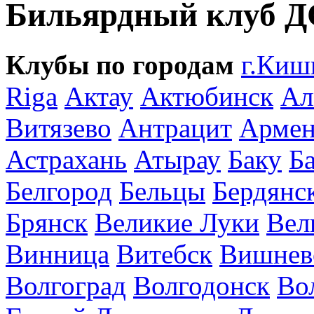
Бильярдный клуб 
Клубы по городам
г.Киш
Riga
Актау
Актюбинск
Ал
Витязево
Антрацит
Армен
Астрахань
Атырау
Баку
Б
Белгород
Бельцы
Бердянс
Брянск
Великие Луки
Вел
Винница
Витебск
Вишнев
Волгоград
Волгодонск
Во