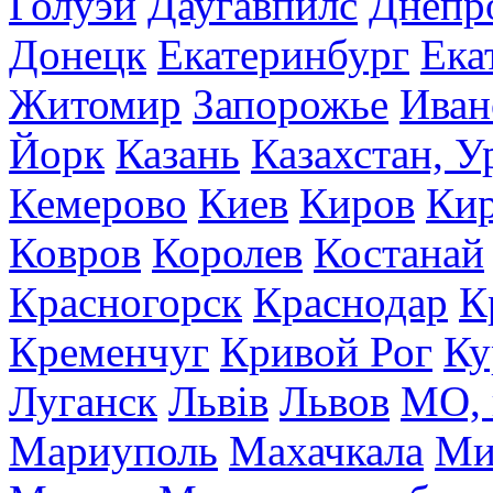
Голуэй
Даугавпилс
Днепр
Донецк
Екатеринбург
Ека
Житомир
Запорожье
Иван
Йорк
Казань
Казахстан, У
Кемерово
Киев
Киров
Кир
Ковров
Королев
Костанай
Красногорск
Краснодар
К
Кременчуг
Кривой Рог
Ку
Луганск
Львів
Львов
МО, 
Мариуполь
Махачкала
Ми