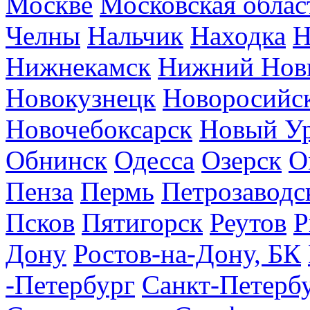
Москве
Московская облас
Челны
Нальчик
Находка
Н
Нижнекамск
Нижний Нов
Новокузнецк
Новоросийс
Новочебоксарск
Новый У
Обнинск
Одесса
Озерск
О
Пенза
Пермь
Петрозаводс
Псков
Пятигорск
Реутов
Р
Дону
Ростов-на-Дону, БК
-Петербург
Санкт-Петерб