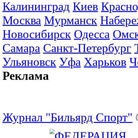
Калининград
Киев
Красно
Москва
Мурманск
Набере
Новосибирск
Одесса
Омс
Самара
Санкт-Петербург
Ульяновск
Уфа
Харьков
Ч
Реклама
Журнал "Бильярд Спорт"