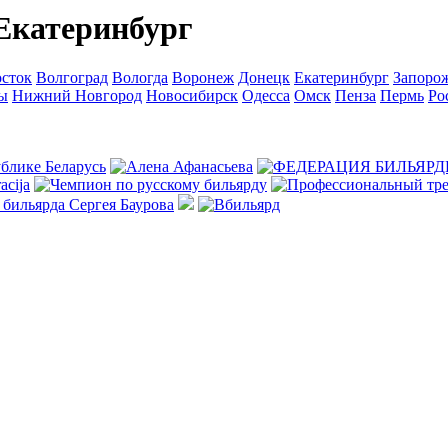
Eкатеринбург
сток
Волгоград
Вологда
Воронеж
Донецк
Екатеринбург
Запоро
ы
Нижний Новгород
Новосибирск
Одесса
Омск
Пенза
Пермь
Ро