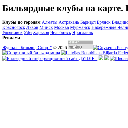
Бильярдные клубы на карте. 
Клубы по городам
Алматы
Астрахань
Барнаул
Брянск
Владиво
Красноярск
Львов
Минск
Москва
Мурманск
Набережные Челн
Ульяновск
Уфа
Харьков
Челябинск
Ярославль
Реклама
Журнал "Бильярд Спорт"
© 2026