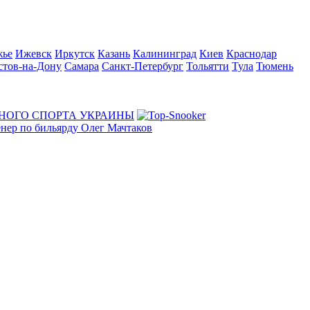
жье
Ижевск
Иркутск
Казань
Калининград
Киев
Краснодар
стов-на-Дону
Самара
Санкт-Петербург
Тольятти
Тула
Тюмень