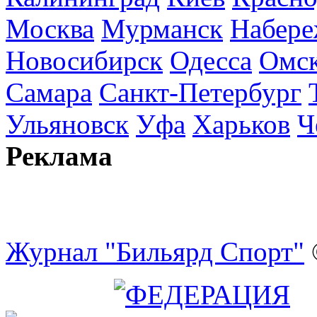
Москва
Мурманск
Набере
Новосибирск
Одесса
Омс
Самара
Санкт-Петербург
Ульяновск
Уфа
Харьков
Ч
Реклама
Журнал "Бильярд Спорт"