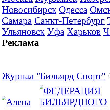
Новосибирск
Одесса
Омс
Самара
Санкт-Петербург
Ульяновск
Уфа
Харьков
Ч
Реклама
Журнал "Бильярд Спорт"