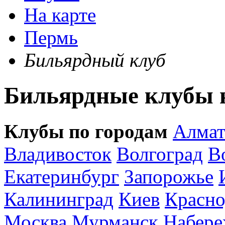
На карте
Пермь
Бильярдный клуб
Бильярдные клубы н
Клубы по городам
Алма
Владивосток
Волгоград
В
Екатеринбург
Запорожье
Калининград
Киев
Красно
Москва
Мурманск
Набере