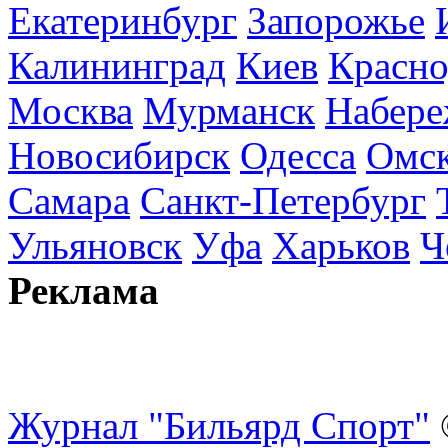
Екатеринбург
Запорожье
Калининград
Киев
Красно
Москва
Мурманск
Набере
Новосибирск
Одесса
Омс
Самара
Санкт-Петербург
Ульяновск
Уфа
Харьков
Ч
Реклама
Журнал "Бильярд Спорт"