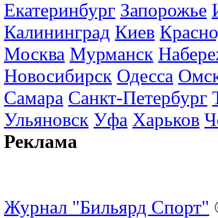
Екатеринбург
Запорожье
Калининград
Киев
Красно
Москва
Мурманск
Набере
Новосибирск
Одесса
Омс
Самара
Санкт-Петербург
Ульяновск
Уфа
Харьков
Ч
Реклама
Журнал "Бильярд Спорт"