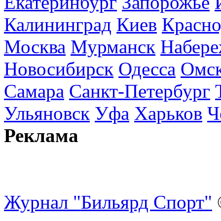
Екатеринбург
Запорожье
Калининград
Киев
Красно
Москва
Мурманск
Набере
Новосибирск
Одесса
Омс
Самара
Санкт-Петербург
Ульяновск
Уфа
Харьков
Ч
Реклама
Журнал "Бильярд Спорт"