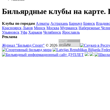
Бильярдные клубы на карте. 
Клубы по городам
Алматы
Астрахань
Барнаул
Брянск
Владиво
Красноярск
Львов
Минск
Москва
Мурманск
Набережные Челн
Ульяновск
Уфа
Харьков
Челябинск
Ярославль
Реклама
Журнал "Бильярд Спорт"
© 2026