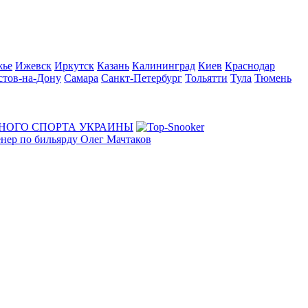
жье
Ижевск
Иркутск
Казань
Калининград
Киев
Краснодар
стов-на-Дону
Самара
Санкт-Петербург
Тольятти
Тула
Тюмень