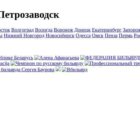
Петрозаводск
сток
Волгоград
Вологда
Воронеж
Донецк
Екатеринбург
Запоро
ы
Нижний Новгород
Новосибирск
Одесса
Омск
Пенза
Пермь
Ро