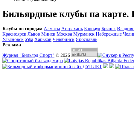
Бильярдные клубы на карте.
Клубы по городам
Алматы
Астрахань
Барнаул
Брянск
Владиво
Красноярск
Львов
Минск
Москва
Мурманск
Набережные Челн
Ульяновск
Уфа
Харьков
Челябинск
Ярославль
Реклама
Журнал "Бильярд Спорт"
© 2026