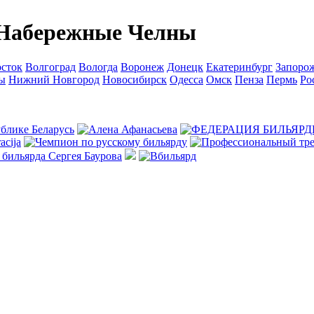
 Набережные Челны
сток
Волгоград
Вологда
Воронеж
Донецк
Екатеринбург
Запоро
ы
Нижний Новгород
Новосибирск
Одесса
Омск
Пенза
Пермь
Ро