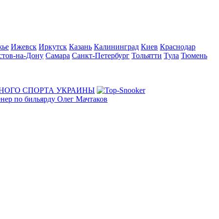
жье
Ижевск
Иркутск
Казань
Калининград
Киев
Краснодар
стов-на-Дону
Самара
Санкт-Петербург
Тольятти
Тула
Тюмень