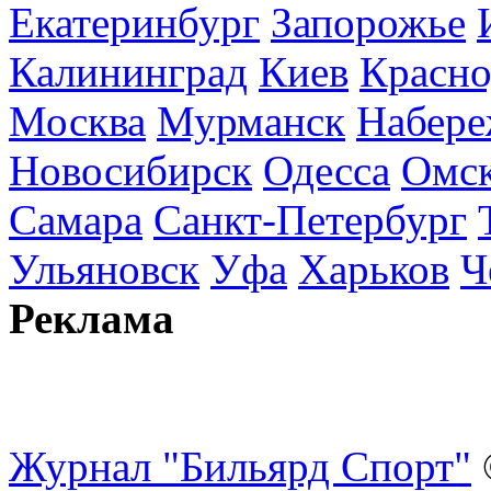
Екатеринбург
Запорожье
Калининград
Киев
Красно
Москва
Мурманск
Набере
Новосибирск
Одесса
Омс
Самара
Санкт-Петербург
Ульяновск
Уфа
Харьков
Ч
Реклама
Журнал "Бильярд Спорт"