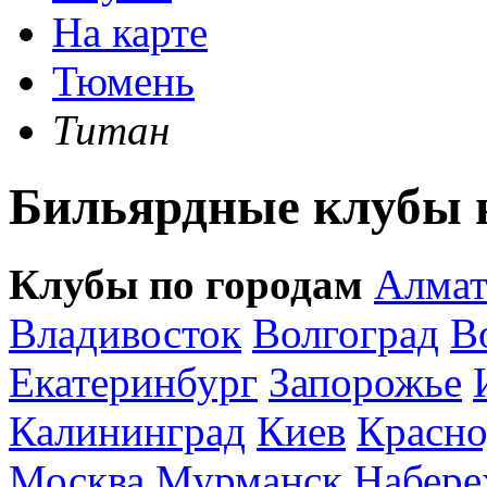
На карте
Тюмень
Титан
Бильярдные клубы н
Клубы по городам
Алма
Владивосток
Волгоград
В
Екатеринбург
Запорожье
Калининград
Киев
Красно
Москва
Мурманск
Набере