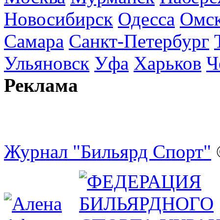
Новосибирск
Одесса
Омс
Самара
Санкт-Петербург
Ульяновск
Уфа
Харьков
Ч
Реклама
Журнал "Бильярд Спорт"