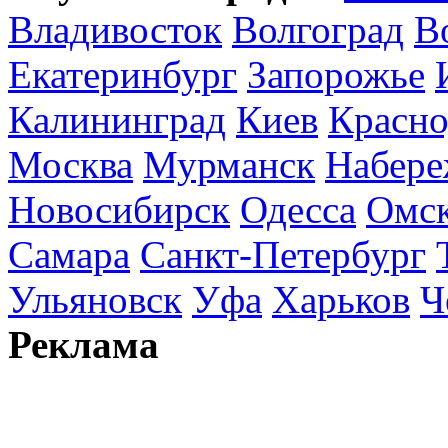
Владивосток
Волгоград
В
Екатеринбург
Запорожье
Калининград
Киев
Красно
Москва
Мурманск
Набере
Новосибирск
Одесса
Омс
Самара
Санкт-Петербург
Ульяновск
Уфа
Харьков
Ч
Реклама