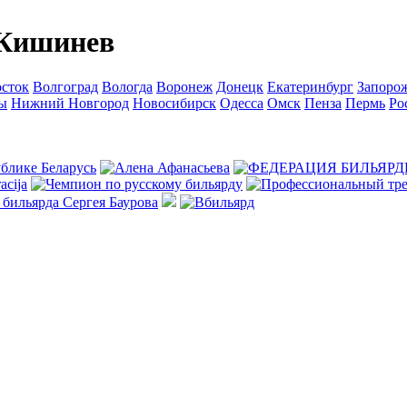
 Кишинев
сток
Волгоград
Вологда
Воронеж
Донецк
Екатеринбург
Запоро
ы
Нижний Новгород
Новосибирск
Одесса
Омск
Пенза
Пермь
Ро