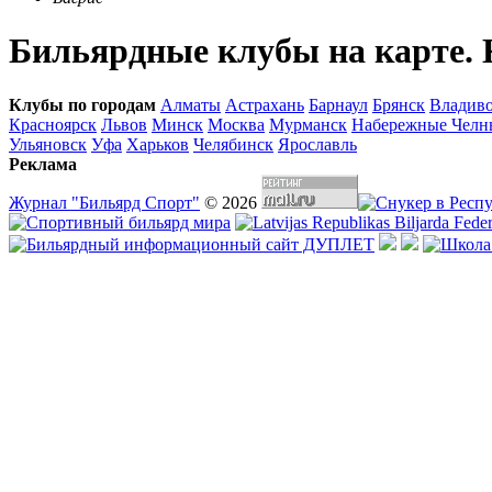
Бильярдные клубы на карте.
Клубы по городам
Алматы
Астрахань
Барнаул
Брянск
Владиво
Красноярск
Львов
Минск
Москва
Мурманск
Набережные Челн
Ульяновск
Уфа
Харьков
Челябинск
Ярославль
Реклама
Журнал "Бильярд Спорт"
© 2026