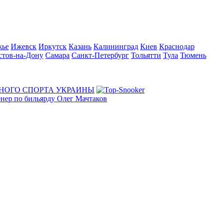
жье
Ижевск
Иркутск
Казань
Калининград
Киев
Краснодар
стов-на-Дону
Самара
Санкт-Петербург
Тольятти
Тула
Тюмень