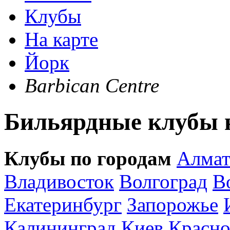
Клубы
На карте
Йорк
Barbican Centre
Бильярдные клубы н
Клубы по городам
Алма
Владивосток
Волгоград
В
Екатеринбург
Запорожье
Калининград
Киев
Красно