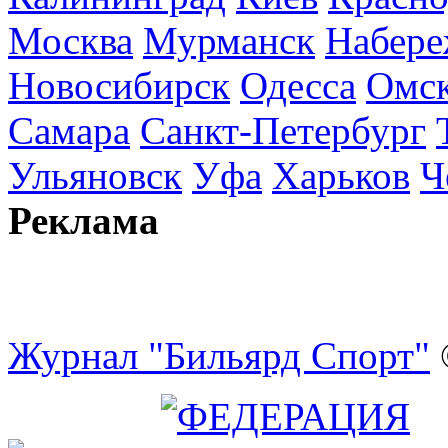
Москва
Мурманск
Набере
Новосибирск
Одесса
Омс
Самара
Санкт-Петербург
Ульяновск
Уфа
Харьков
Ч
Реклама
Журнал "Бильярд Спорт"