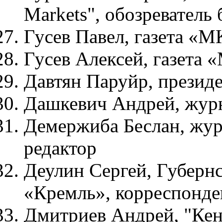
Markets", обозреватель
Гусев Павел, газета «М
Гусев Алексей, газета 
Давтян Паруйр, президе
Дашкевич Андрей, журн
Демержиба Беслан, жур
редактор
Деулин Сергей, Губерн
«Кремль», корреспонд
Дмитриев Андрей, "Кен