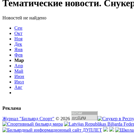
Тематические новости. Снуке
Новостей не найдено
Сен
Окт
Ноя
Дек
Янв
Фев
Мар
Апр
Май
Июн
Июл
Авг
Реклама
Журнал "Бильярд Спорт"
© 2026