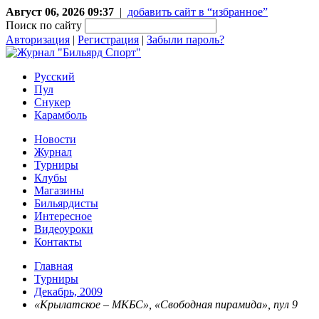
Август 06, 2026 09:37
|
добавить сайт в “избранное”
Поиск по сайту
Авторизация
|
Регистрация
|
Забыли пароль?
Русский
Пул
Снукер
Карамболь
Новости
Журнал
Турниры
Клубы
Магазины
Бильярдисты
Интересное
Видеоуроки
Контакты
Главная
Турниры
Декабрь, 2009
«Крылатское – МКБС», «Свободная пирамида», пул 9