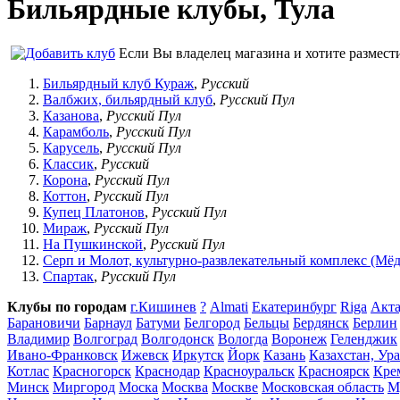
Бильярдные клубы, Тула
Если Вы владелец магазина и хотите размес
Бильярдный клуб Кураж
,
Русский
Валбжих, бильярдный клуб
,
Русский Пул
Казанова
,
Русский Пул
Карамболь
,
Русский Пул
Карусель
,
Русский Пул
Классик
,
Русский
Корона
,
Русский Пул
Коттон
,
Русский Пул
Купец Платонов
,
Русский Пул
Мираж
,
Русский Пул
На Пушкинской
,
Русский Пул
Серп и Молот, культурно-развлекательный комплекс (Мёд
Спартак
,
Русский Пул
Клубы по городам
г.Кишинев
?
Almati
Eкатеринбург
Riga
Акта
Барановичи
Барнаул
Батуми
Белгород
Бельцы
Бердянск
Берлин
Владимир
Волгоград
Волгодонск
Вологда
Воронеж
Геленджик
Ивано-Франковск
Ижевск
Иркутск
Йорк
Казань
Казахстан, Ур
Котлас
Красногорск
Краснодар
Красноуральск
Красноярск
Кре
Минск
Миргород
Моска
Москва
Москве
Московская область
М