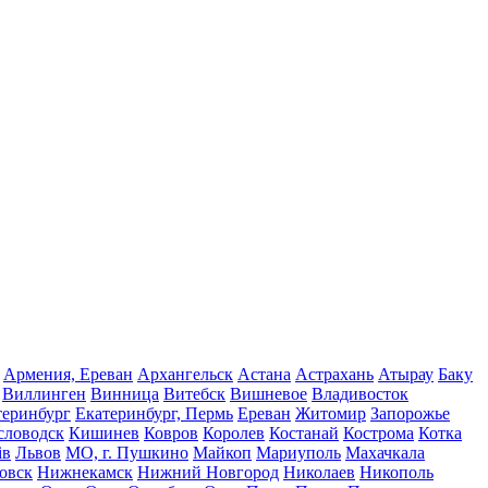
Армения, Ереван
Архангельск
Астана
Астрахань
Атырау
Баку
Виллинген
Винница
Витебск
Вишневое
Владивосток
теринбург
Екатеринбург, Пермь
Ереван
Житомир
Запорожье
словодск
Кишинев
Ковров
Королев
Костанай
Кострома
Котка
ів
Львов
МО, г. Пушкино
Майкоп
Мариуполь
Махачкала
овск
Нижнекамск
Нижний Новгород
Николаев
Никополь