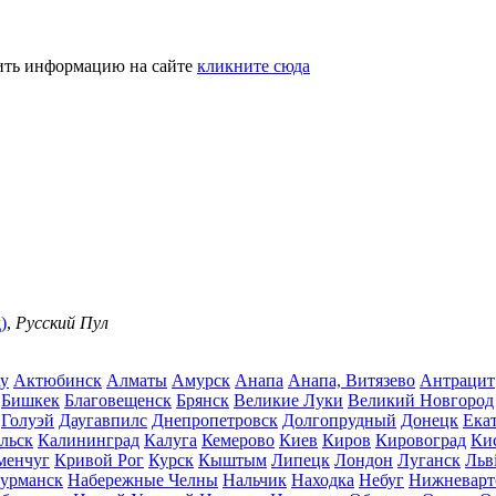
тить информацию на сайте
кликните сюда
)
,
Русский Пул
у
Актюбинск
Алматы
Амурск
Анапа
Анапа, Витязево
Антрацит
Бишкек
Благовещенск
Брянск
Великие Луки
Великий Новгород
Голуэй
Даугавпилс
Днепропетровск
Долгопрудный
Донецк
Ека
альск
Калининград
Калуга
Кемерово
Киев
Киров
Кировоград
Ки
менчуг
Кривой Рог
Курск
Кыштым
Липецк
Лондон
Луганск
Льв
урманск
Набережные Челны
Нальчик
Находка
Небуг
Нижневарт