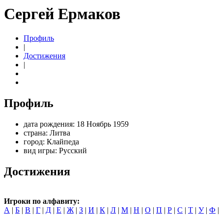
Сергей Ермаков
Профиль
|
Достижения
|
Профиль
дата рождения:
18 Ноябрь 1959
страна:
Литва
город:
Клайпеда
вид игры:
Русский
Достижения
Игроки по алфавиту:
А
|
Б
|
В
|
Г
|
Д
|
Е
|
Ж
|
З
|
И
|
К
|
Л
|
М
|
Н
|
О
|
П
|
Р
|
С
|
Т
|
У
|
Ф