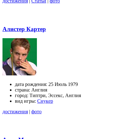
достижения
|
Статьи
|
фото
Алистер Картер
дата рождения:
25 Июль 1979
страна:
Англия
город:
Типтри, Эссекс, Англия
вид игры:
Снукер
достижения
|
фото