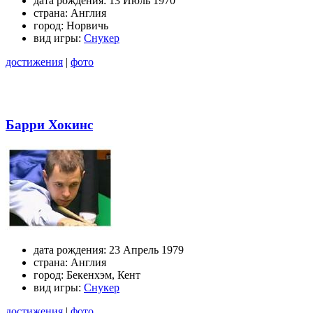
дата рождения:
13 Июль 1970
страна:
Англия
город:
Норвичь
вид игры:
Снукер
достижения
|
фото
Барри Хокинс
дата рождения:
23 Апрель 1979
страна:
Англия
город:
Бекенхэм, Кент
вид игры:
Снукер
достижения
|
фото