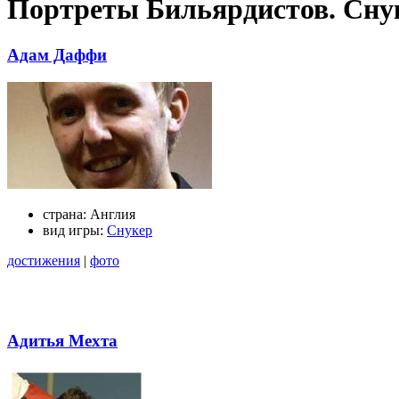
Портреты Бильярдистов. Сну
Адам Даффи
страна:
Англия
вид игры:
Снукер
достижения
|
фото
Адитья Мехта