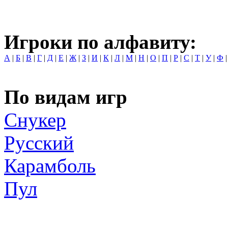
Игроки по алфавиту:
А
|
Б
|
В
|
Г
|
Д
|
Е
|
Ж
|
З
|
И
|
К
|
Л
|
М
|
Н
|
О
|
П
|
Р
|
С
|
Т
|
У
|
Ф
По видам игр
Снукер
Русский
Карамболь
Пул