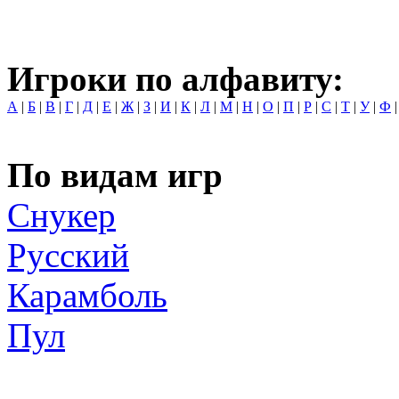
Игроки по алфавиту:
А
|
Б
|
В
|
Г
|
Д
|
Е
|
Ж
|
З
|
И
|
К
|
Л
|
М
|
Н
|
О
|
П
|
Р
|
С
|
Т
|
У
|
Ф
По видам игр
Снукер
Русский
Карамболь
Пул