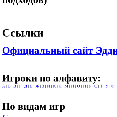
Ссылки
Официальный сайт Эдди
Игроки по алфавиту:
А
|
Б
|
В
|
Г
|
Д
|
Е
|
Ж
|
З
|
И
|
К
|
Л
|
М
|
Н
|
О
|
П
|
Р
|
С
|
Т
|
У
|
Ф
По видам игр