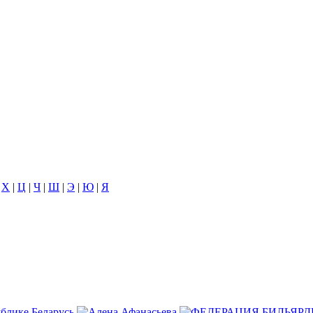
|
Х
|
Ц
|
Ч
|
Ш
|
Э
|
Ю
|
Я