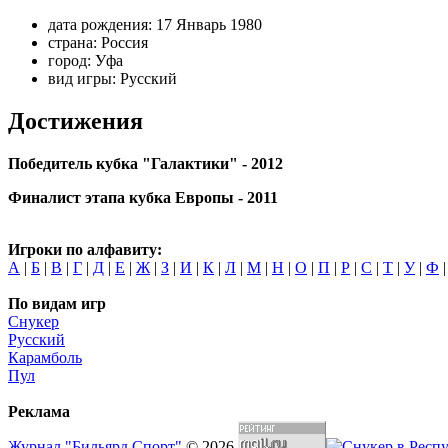
дата рождения:
17 Январь 1980
страна:
Россия
город:
Уфа
вид игры:
Русский
Достижения
Победитель кубка "Галактики" - 2012
Финалист этапа кубка Европы - 2011
Игроки по алфавиту:
А
|
Б
|
В
|
Г
|
Д
|
Е
|
Ж
|
З
|
И
|
К
|
Л
|
М
|
Н
|
О
|
П
|
Р
|
С
|
Т
|
У
|
Ф
По видам игр
Снукер
Русский
Карамболь
Пул
Реклама
Журнал "Бильярд Спорт"
© 2026