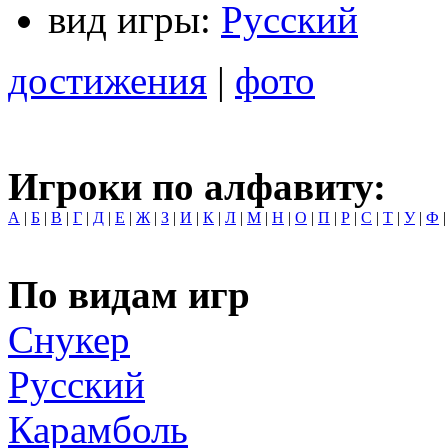
вид игры:
Русский
достижения
|
фото
Игроки по алфавиту:
А
|
Б
|
В
|
Г
|
Д
|
Е
|
Ж
|
З
|
И
|
К
|
Л
|
М
|
Н
|
О
|
П
|
Р
|
С
|
Т
|
У
|
Ф
По видам игр
Снукер
Русский
Карамболь