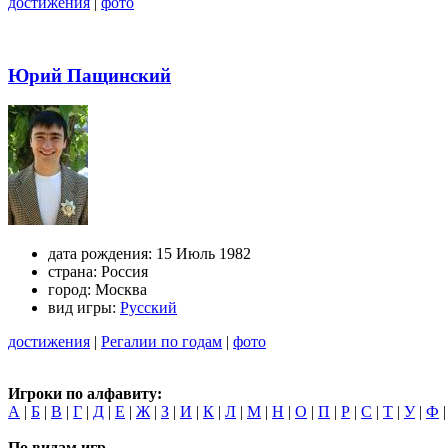
достижения
|
фото
Юрий Пащинский
дата рождения:
15 Июль 1982
страна:
Россия
город:
Москва
вид игры:
Русский
достижения
|
Регалии по годам
|
фото
Игроки по алфавиту:
А
|
Б
|
В
|
Г
|
Д
|
Е
|
Ж
|
З
|
И
|
К
|
Л
|
М
|
Н
|
О
|
П
|
Р
|
С
|
Т
|
У
|
Ф
По видам игр