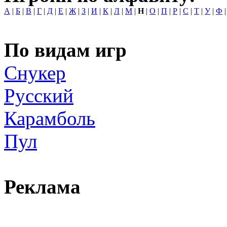
А
|
Б
|
В
|
Г
|
Д
|
Е
|
Ж
|
З
|
И
|
К
|
Л
|
М
|
Н
|
О
|
П
|
Р
|
С
|
Т
|
У
|
Ф
По видам игр
Снукер
Русский
Карамболь
Пул
Реклама