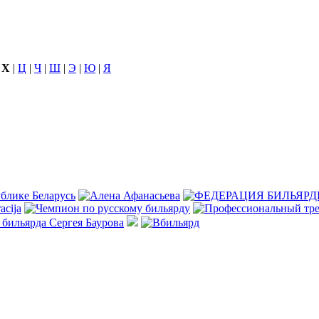
|
Х
|
Ц
|
Ч
|
Ш
|
Э
|
Ю
|
Я