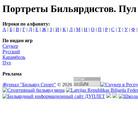
Портреты Бильярдистов. Пул
Игроки по алфавиту:
А
|
Б
|
В
|
Г
|
Д
|
Е
|
Ж
|
З
|
И
|
К
|
Л
|
М
|
Н
|
О
|
П
|
Р
|
С
|
Т
|
У
|
Ф
По видам игр
Снукер
Русский
Карамболь
Пул
Реклама
Журнал "Бильярд Спорт"
© 2026