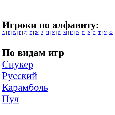
Игроки по алфавиту:
А
|
Б
|
В
|
Г
|
Д
|
Е
|
Ж
|
З
|
И
|
К
|
Л
|
М
|
Н
|
О
|
П
|
Р
|
С
|
Т
|
У
|
Ф
По видам игр
Снукер
Русский
Карамболь
Пул