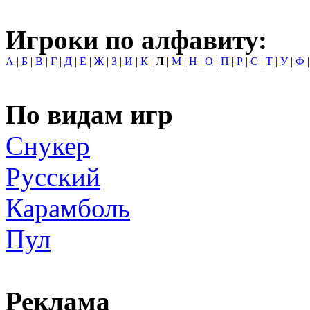
Игроки по алфавиту:
А
|
Б
|
В
|
Г
|
Д
|
Е
|
Ж
|
З
|
И
|
К
|
Л
|
М
|
Н
|
О
|
П
|
Р
|
С
|
Т
|
У
|
Ф
По видам игр
Снукер
Русский
Карамболь
Пул
Реклама