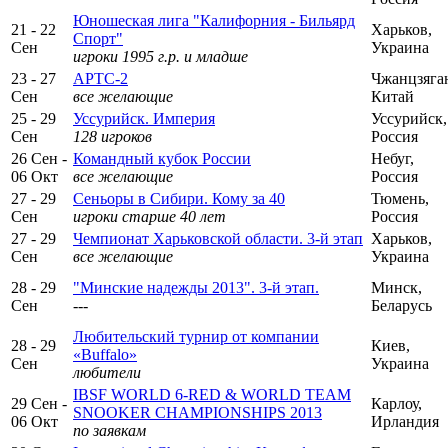
Юношеская лига "Калифорния - Бильярд
21 - 22
Харьков,
Спорт"
Сен
Украина
игроки 1995 г.р. и младше
23 - 27
АРТС-2
Чжанцзяга
Сен
все желающие
Китай
25 - 29
Уссурийск. Империя
Уссурийск,
Сен
128 игроков
Россия
26 Сен -
Командный кубок России
Небуг,
06 Окт
все желающие
Россия
27 - 29
Сеньоры в Сибири. Кому за 40
Тюмень,
Сен
игроки старше 40 лет
Россия
27 - 29
Чемпионат Харьковской области. 3-й этап
Харьков,
Сен
все желающие
Украина
28 - 29
"Минские надежды 2013". 3-й этап.
Минск,
Сен
---
Беларусь
Любительский турнир от компании
28 - 29
Киев,
«Buffalo»
Сен
Украина
любители
IBSF WORLD 6-RED & WORLD TEAM
29 Сен -
Карлоу,
SNOOKER CHAMPIONSHIPS 2013
06 Окт
Ирландия
по заявкам