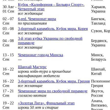
Кубок «Калифорния – Бильярд Спорт».
30 Авг -
Харьков,
Четвертый этап
01 Сен
Украина
все жедающие
02 - 07
6-red. Чемпионат мира
Бангкок,
Сен
по приглашениям
Таиланд
03 - 08
3-бортный карамболь. Кубок мира. Корея
Сувон, Кор
Сен
все желающие
3-й этап кубка Украины по свободной
04 - 08
Бердянск,
пирамиде
Сен
Украина
все желающие
13 - 15
Чемпионат города Минска
Минск,
Сен
---
Беларусь
Шанхай Мастерс
16 - 22
Шанхай,
игроки мэйн-тура и прошедшие
Сен
Китай
квалификацию любители
16 - 22
3-бортный карамболь. Кубок мира. Греция
Пелопонне
Сен
все желающие
Греция
17 - 21
Чемпионат мира по свободной пирамиде
Якутск,
Сен
согласно квотам
Россия
Анапа,
19 - 22
«Золотая Лига». Финальный этап
Витязево,
Сен
игроки 50 лет и старше
Россия