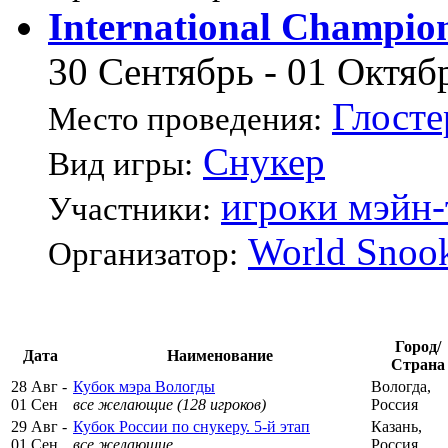
International Champi
30 Сентябрь - 01 Октяб
Глосте
Место проведения:
Снукер
Вид игры:
игроки мэйн-
Участники:
World Snoo
Организатор:
Город/
Дата
Наименование
Страна
28 Авг -
Кубок мэра Вологды
Вологда,
01 Сен
все желающие (128 игроков)
Россия
29 Авг -
Кубок России по снукеру. 5-й этап
Казань,
01 Сен
все желающие
Россия