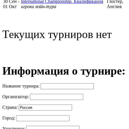
30 Сен -
International Championship. Квалификация
Глостер,
01 Окт
игроки мэйн-тура
Англия
Текущих турниров нет
Информация о турнире:
Название турнира:
Организатор:
Страна:
Город:
Участники: