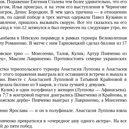
ов. Поражение Евгения Сталева тем более удивительно, что его
гом, Илья проиграл, и на этом его выступления в Чернигове
 игрок, Денис Бородкин. В чем здесь причина — в отношении
ов, по одной победе в трех матчах одержали Павел Кузьмин и
вление, пришлось вызывать скорую. Все это сказалось на его
ыход в топ-12 затянулся и был перенесен на следующее утро, но
гынбаева в Невскую пирамиду в рамках турнира Великолепная
илу Романенко. В матче с ним Тарновецкий сделал биллии из 17
овское трио — Моисеенко, Талов, Кулик; Артур Пивченко из
ц», Максим Лавриненко. Противостоять семерке украинских
истки тернопольского турнира Анастасия Луппова и Анастасия
е этого поражения выиграла все оставшиеся встречи и вышла в
тии. Вместе с Анастасией Лупповой и Татьяной Крайновой в
лала биллию из 9 шаров, и стала лучшей у девушек.
 Кулик) и один полуфинал у женщин (Луппова — Афанасьева).
та 7:7 в контровой партии доигрались Шматченко и Крайнова, и
орожском дерби» Пивченко выиграл у Лавриненко, а Моисеенко
нии Ярослава — и он в полуфинале. Анастасия Луппова взяла
вченко превратился в «очередное шоу одного актера». На все
й до пяти побед.