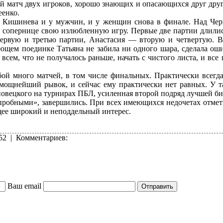
 матч двух игроков, хорошо знающих и опасающихся друг друга
еенко.
ы Кишинева и у мужчин, и у женщин снова в финале. Над Че
ь сопернице свою излюбленную игру. Первые две партии длилис
ервую и третью партии, Анастасия — вторую и четвертую. В
ающем поединке Татьяна не забила ни одного шара, сделала о
о всем, что не получалось раньше, начать с чистого листа, и в
й много матчей, в том числе финальных. Практически всегда 
 мощнейший рывок, и сейчас ему практически нет равных. У та
рновецкого на турнирах ПБЛ, усиленная второй подряд лучшей б
пробными», завершились. При всех имеющихся недочетах отмети
щее широкий и неподдельный интерес.
652 | Комментариев:
Ваш email