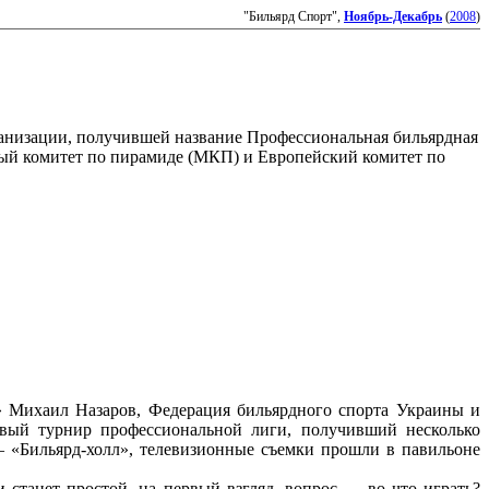
"Бильярд Спорт",
Ноябрь-Декабрь
(
2008
)
рганизации, получившей название Профессиональная бильярдная
ный комитет по пирамиде (МКП) и Европейский комитет по
 Михаил Назаров, Федерация бильярдного спорта Украины и
вый турнир профессиональной лиги, получивший несколько
 «Бильярд-холл», телевизионные съемки прошли в павильоне
 станет простой, на первый взгляд, вопрос — во что играть?