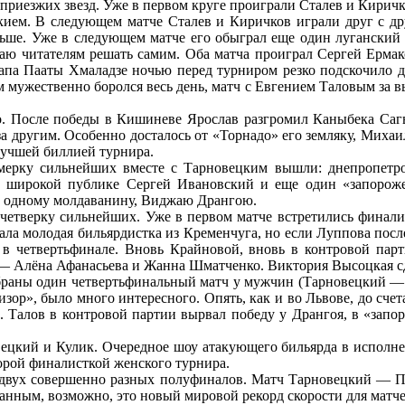
приезжих звезд. Уже в первом круге проиграли Сталев и Киричк
ем. В следующем матче Сталев и Киричков играли друг с дру
ольше. Уже в следующем матче его обыграл еще один луганский
аю читателям решать самим. Оба матча проиграл Сергей Ермак
па Пааты Хмаладзе ночью перед турниром резко подскочило да
м мужественно боролся весь день, матч с Евгением Таловым за в
го. После победы в Кишиневе Ярослав разгромил Каныбека Са
за другим. Особенно досталось от «Торнадо» его земляку, Миха
 лучшей биллией турнира.
ьмерку сильнейших вместе с Тарновецким вышли: днепропетр
е широкой публике Сергей Ивановский и еще один «запороже
о одному молдаванину, Виджаю Дрангою.
 четверку сильнейших. Уже в первом матче встретились финал
рала молодая бильярдистка из Кременчуга, но если Луппова посл
 в четвертьфинале. Вновь Крайновой, вновь в контровой пар
 Алёна Афанасьева и Жанна Шматченко. Виктория Высоцкая сде
браны один четвертьфинальный матч у мужчин (Тарновецкий —
изор», было много интересного. Опять, как и во Львове, до сче
. Талов в контровой партии вырвал победу у Дрангоя, в «зап
ецкий и Кулик. Очередное шоу атакующего бильярда в исполне
орой финалисткой женского турнира.
м двух совершенно разных полуфиналов. Матч Тарновецкий — Пи
анным, возможно, это новый мировой рекорд скорости для матче