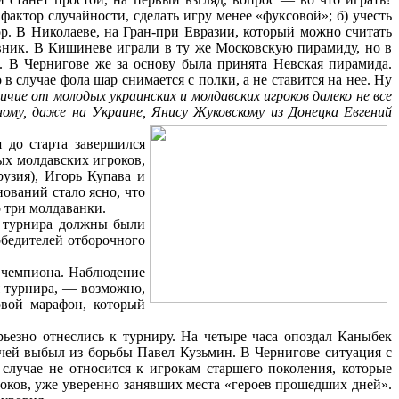
фактор случайности, сделать игру менее «фуксовой»; б) учесть
р. В Николаеве, на Гран-при Евразии, который можно считать
вник. В Кишиневе играли в ту же Московскую пирамиду, но в
 В Чернигове же за основу была принята Невская пирамида.
 случае фола шар снимается с полки, а не ставится на нее. Ну
ичие от молодых украинских и молдавских игроков далеко не все
ному, даже на Украине, Янису Жуковскому из Донецка Евгений
 до старта завершился
х молдавских игроков,
узия), Игорь Купава и
ований стало ясно, что
 три молдаванки.
ь турнира должны были
обедителей отборочного
и чемпиона. Наблюдение
я турнира, — возможно,
овой марафон, который
рьезно отнеслись к турниру. На четыре часа опоздал Каныбек
тчей выбыл из борьбы Павел Кузьмин. В Чернигове ситуация с
случае не относится к игрокам старшего поколения, которые
роков, уже уверенно занявших места «героев прошедших дней».