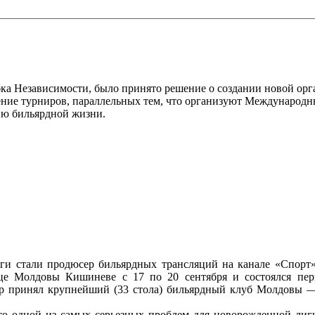
убка Независимости, было принято решение о создании новой о
дение турниров, параллельных тем, что организуют Международ
ию бильярдной жизни.
и стали продюсер бильярдных трансляций на канале «Спорт»
це Молдовы Кишиневе с 17 по 20 сентября и состоялся пер
ир принял крупнейший (33 стола) бильярдный клуб Молдовы —
то одной из самых серьезных проблем для новорожденной лиги