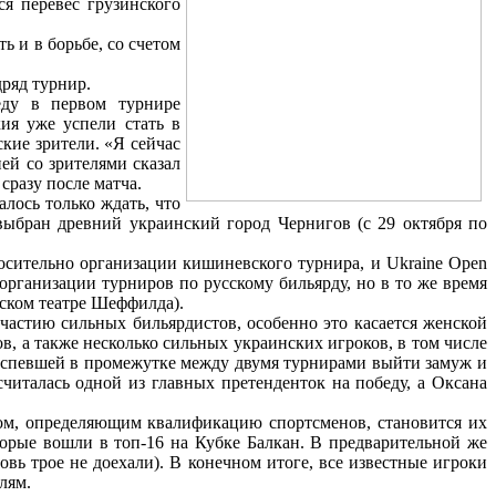
я перевес грузинского
 и в борьбе, со счетом
ряд турнир.
еду в первом турнире
ия уже успели стать в
кие зрители. «Я сейчас
ей со зрителями сказал
сразу после матча.
лось только ждать, что
выбран древний украинский город Чернигов (с 29 октября по
осительно организации кишиневского турнира, и Ukraine Open
организации турниров по русскому бильярду, но в то же время
ском театре Шеффилда).
частию сильных бильярдистов, особенно это касается женской
, а также несколько сильных украинских игроков, в том числе
 успевшей в промежутке между двумя турнирами выйти замуж и
италась одной из главных претенденток на победу, а Оксана
ром, определяющим квалификацию спортсменов, становится их
торые вошли в топ-16 на Кубке Балкан. В предварительной же
вь трое не доехали). В конечном итоге, все известные игроки
лям.