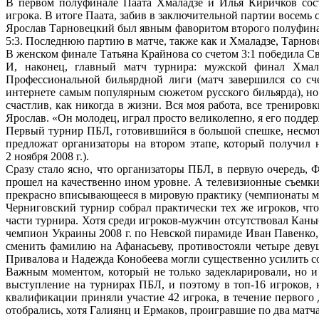
В первом полуфинале Паата Хмаладзе и Илья Киричков состя
игрока. В итоге Паата, забив в заключительной партии восемь с
Ярослав Тарновецкий был явным фаворитом второго полуфиналь
5:3. Последнюю партию в матче, также как и Хмаладзе, Тарнове
В женском финале Татьяна Крайнова со счетом 3:1 победила С
И, наконец, главный матч турнира: мужской финал Хма
Профессиональной бильярдной лиги (матч завершился со сче
интернете самым популярным сюжетом русского бильярда), но
счастлив, как никогда в жизни. Вся моя работа, все трениров
Ярослав. «Он молодец, играл просто великолепно, я его подде
Первый турнир ПБЛ, готовившийся в большой спешке, несмотря
предложат организаторы на втором этапе, который получил 
2 ноября 2008 г.).
Сразу стало ясно, что организаторы ПБЛ, в первую очередь,
прошел на качественно ином уровне. А телевизионные съемки 
прекрасно вписывающееся в мировую практику (чемпионаты ми
Черниговский турнир собрал практически тех же игроков, чт
части турнира. Хотя среди игроков-мужчин отсутствовал Каны
чемпион Украины 2008 г. по Невской пирамиде Иван Павенко,
сменить фамилию на Афанасьеву, противостояли четыре деву
Привалова и Надежда Конобеева могли существенно усилить со
Важным моментом, который не только задекларировали, но и
выступление на турнирах ПБЛ, и поэтому в топ-16 игроков, 
квалификации приняли участие 42 игрока, в течение первого 
отобрались, хотя Галиянц и Ермаков, проигравшие по два матч