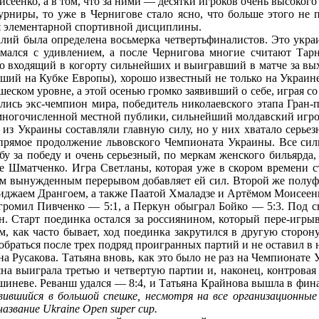
сеенко, а в том, что за ними — десятки игроков очень высокого
турниры, то уже в Чернигове стало ясно, что больше этого не
 элементарной спортивной дисциплины.
алий была определена восьмерка четвертьфиналистов. Это укр
мался с удивлением, а после Чернигова многие считают Тар
но входящий в когорту сильнейших и выигравший в матче за вы
вший на Кубке Европы), хорошо известный не только на Украи
ском уровне, а этой осенью громко заявивший о себе, играя с
лись экс-чемпион мира, победитель николаевского этапа Гран
 многочисленной местной публики, сильнейший молдавский игр
из Украины составляли главную силу, но у них хватало серье
 прямое продолжение львовского Чемпионата Украины. Все сил
бу за победу и очень серьезный, по меркам женского бильярда
 Шматченко. Игра Светланы, которая уже в скором времени ст
щим вынужденным перерывом добавляет ей сил. Второй же полуф
джаем Дрангоем, а также Паатой Хмаладзе и Артёмом Моисеенк
згромил Пивченко — 5:1, а Перкун обыграл Бойко — 5:3. Под 
н. Старт поединка остался за россиянином, который пере-игр
ем, как часто бывает, ход поединка закрутился в другую сторону
браться после трех подряд проигранных партий и не оставил в
Русакова. Татьяна вновь, как это было не раз на Чемпионате У
тьяна выиграла третью и четвертую партии и, наконец, контрова
Кишиневе. Реванш удался — 8:4, и Татьяна Крайнова вышла в фин
вшийся в большой спешке, несмотря на все организационные 
звание Ukraine Оpen super cup.