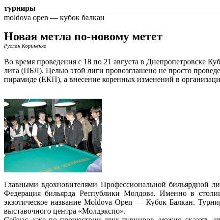
турниры
moldova open — кубок балкан
Новая метла по-новому метет
Руслан Кориненко
Во время проведения с 18 по 21 августа в Днепропетровске К
лига (ПБЛ). Целью этой лиги провозглашено не просто прове
пирамиде (ЕКП), а внесение коренных изменений в организац
Главными вдохновителями Профессиональной бильярдной лиг
Федерация бильярда Республики Молдова. Именно в столи
экзотическое название Moldova Open — Кубок Балкан. Турн
выставочного центра «Молдэкспо».
Сейчас, уже по прошествии двух турниров, можно сказать, ч