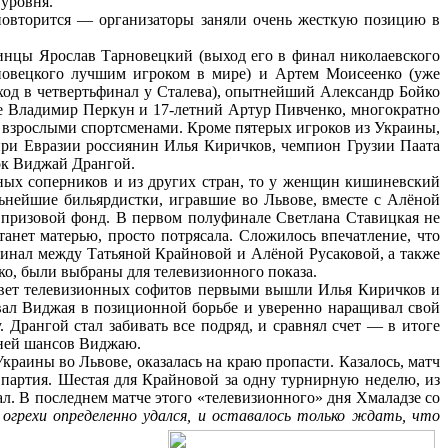
 уровня.
 повторится — организаторы заняли очень жесткую позицию в
аинцы Ярослав Тарновецкий (выход его в финал николаевского
новецкого лучшим игроком в мире) и Артем Моисеенко (уже
ход в четвертьфинал у Сталева), опытнейший Александр Бойко
не Владимир Перкун и 17-летний Артур Пивченко, многократно
о взрослыми спортсменами. Кроме пятерых игроков из Украины,
-при Евразии россиянин Илья Киричков, чемпион Грузии Паата
ок Виджай Дрангой.
зных соперников и из других стран, то у женщин кишиневский
ьнейшие бильярдистки, игравшие во Львове, вместе с Алёной
, призовой фонд. В первом полуфинале Светлана Ставицкая не
анет матерью, просто потрясала. Сложилось впечатление, что
инал между Татьяной Крайновой и Алёной Русаковой, а также
о, были выбраны для телевизионного показа.
свет телевизионных софитов первыми вышли Илья Киричков и
ывал Виджая в позиционной борьбе и уверенно наращивал свой
. Дрангой стал забивать все подряд, и сравнял счет — в итоге
 ней шансов Виджаю.
краины во Львове, оказалась на краю пропасти. Казалось, матч
я партия. Шестая для Крайновой за одну турнирную неделю, из
ал. В последнем матче этого «телевизионного» дня Хмаладзе со
огрехи определенно удался, и оставалось только ждать, что