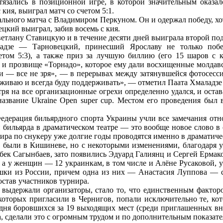
зались в позиционной игре, в которой значительным оказалс
 кия, выиграл матч со счетом 5:1.
ного матча с Владимиром Перкуном. Он и одержал победу, хоть
цкий выиграл, забив восемь с кия.
ветлану Ставицкую и в течение десяти дней выиграла второй под
ладзе — Тарновецкий, принесший Ярославу не только поб
том 5:3), а также приз за лучшую биллию (его 15 шаров с к
 и прозвище «Торнадо», которое ему дали восхищенные молдавс
ки — все не зря», — в перерывах между затянувшейся фотосесси
рживаю и всегда буду поддерживать», — отметил Паата Хмаладзе 
 на все организационные огрехи определенно удался, и остава
название Ukraine Оpen super cup. Местом его проведения был 
 Федерация бильярдного спорта Украины учли все замечания отн
бильярда в драматическом театре — это вообще новое слово в 
ра по снукеру уже долгие годы проводятся именно в драматиче
о были в Кишиневе, но с некоторыми изменениями, благодаря у
бек Сагынбаев, зато появились Эдуард Галиянц и Сергей Ермаков
 а у женщин — 12 украинкам, в том числе и Алёне Русаковой,
шки из России, причем одна из них — Анастасия Луппова — сч
став участников турнира.
 выдержали организаторы, стало то, что единственным факто
которых пригласили в Чернигов, попали исключительно те, ко
дня боровшихся за 19 выходящих мест (среди приглашенных вно
а, сделали это с огромным трудом и по дополнительным показате