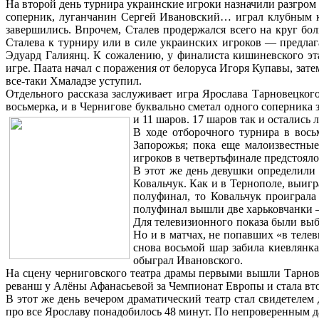
На второй день турнира украинские игроки назначили разгром 
соперник, луганчанин Сергей Ивановский… играл клубным ки
завершились. Впрочем, Сталев продержался всего на круг б
Сталева к турниру или в силе украинских игроков — предлаг
Эдуард Галиянц. К сожалению, у финалиста кишиневского эта
игре. Паата начал с поражения от белоруса Игоря Купавы, зате
все-таки Хмаладзе уступил.
Отдельного рассказа заслуживает игра Ярослава Тарновецко
восьмерка, и в Чернигове буквально сметал одного соперника 
и 11 шаров. 17 шаров так и остались
В ходе отборочного турнира в вос
Запорожья; пока еще малоизвестны
игроков в четвертьфинале предстоял
В этот же день девушки определили
Ковальчук. Как и в Тернополе, выиг
полуфинал, то Ковальчук проиграла
полуфинал вышли две харьковчанки —
Для телевизионного показа были вы
Но и в матчах, не попавших «в телев
снова восьмой шар забила киевлянка
обыграл Ивановского.
На сцену черниговского театра драмы первыми вышли Тарнов
реванш у Алёны Афанасьевой за Чемпионат Европы и стала вт
В этот же день вечером драматический театр стал свидетеле
про все Ярославу понадобилось 48 минут. По непроверенным д