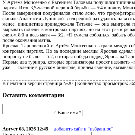
У Артёма Моисеенко с Евгением Таловым получился типичный
партия. Итог 3,5-часовой нервной борьбы — 5:4 в пользу Моис
После завершения полуфиналов стало ясно, что триумфатор
финале Анастасии Лупповой в очередной раз удалось навязат
менее, инициатива принадлежала Татьяне — она выиграла п
вырывать победы в контровых партиях, но на этот раз в реш
счетом 8:0 и весь матч — 3:2. «Я сумела собраться, забыть об
после окончания матча.
Ярослав Тарновецкий и Артём Моисеенко сыграли между собо
контровых партиях. Но за последние месяцы Ярослав сделал
попросту не было — 5:2, и вторая победа подряд Ярослава Та
Первые два турнира, которые организаторы просят называть «
уже — явление в русском бильярде, причем явление, вызываю
В печатной версии страница №20 | Количество просмотров: 3
Оставить комментарии
Ваше имя *
Август 08, 2026 12:45
|
добавить сайт в “избранное”
Поиск по сайту