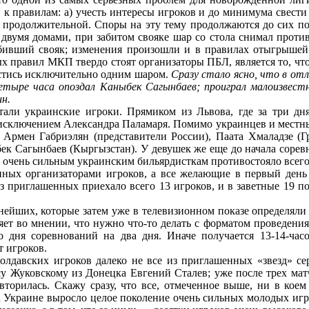
 к правилам: а) учесть интересы игроков и до минимума свести 
ь продолжительной. Споры на эту тему продолжаются до сих по
двумя домами, при забитом свояке шар со стола снимал проти
абивший свояк; изменения произошли и в правилах отыгрышей.
правил МКП твердо стоят организаторы ПБЛ, является то, что в
естись исключительно одним шаром.
Сразу стало ясно, что в отл
четыре часа опоздал Каныбек Сагынбаев; проиграл малоизвест
н.
али украинские игроки. Прямиком из Львова, где за три дня
исключением Александра Паламаря. Помимо украинцев и местны
Армен Габриэлян (представители России), Паата Хмаладзе (Гр
ек Сагынбаев (Кыргызстан). У девушек же еще до начала соревн
ти очень сильным украинским бильярдисткам противостояло всего
енных организаторами игроков, а все желающие в первый ден
з приглашенных приехало всего 13 игроков, и в заветные 19 п
ьнейших, которые затем уже в телевизионном показе определял
ет во мнении, что нужно что-то делать с форматом проведени
о дня соревнований на два дня. Иначе получается 13-14-час
т игроков.
олдавских игроков далеко не все из приглашенных «звезд» се
су Жуковскому из Донецка Евгений Сталев; уже после трех ма
орилась. Скажу сразу, что все, отмеченное выше, ни в коем 
на Украине выросло целое поколение очень сильных молодых иг