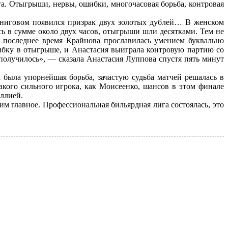
. Отыгрыши, нервы, ошибки, многочасовая борьба, контровая
рниговом появился призрак двух золотых дублей… В женском
ь в сумме около двух часов, отыгрыши шли десятками. Тем не
 последнее время Крайнова прославилась умением буквально
шибку в отыгрыше, и Анастасия выиграла контровую партию со
се получилось», — сказала Анастасия Луппова спустя пять минут
была упорнейшая борьба, зачастую судьба матчей решалась в
кого сильного игрока, как Моисеенко, шансов в этом финале
иллией.
м главное. Профессиональная бильярдная лига состоялась, это