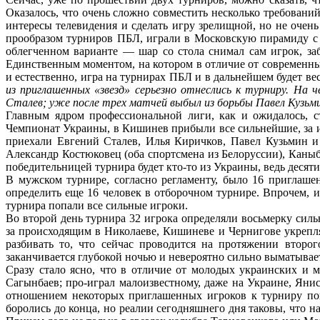
Оказалось, что очень сложно совместить несколько требований
интересы телевидения и сделать игру зрелищной, но не очен
прообразом турниров ПБЛ, играли в Московскую пирамиду с 
облегченном варианте — шар со стола снимал сам игрок, з
Единственным моментом, на котором в отличие от современных 
и естественно, игра на турнирах ПБЛ и в дальнейшем будет в
из приглашенных «звезд» серьезно отнеслись к турниру. На 
Сталев; уже после трех матчей выбыл из борьбы Павел Кузьми
Главным ядром профессиональной лиги, как и ожидалось, ст
Чемпионат Украины, в Кишинев прибыли все сильнейшие, за 
приехали Евгений Сталев, Илья Киричков, Павел Кузьмин и 
Александр Костюковец (оба спортсмена из Белоруссии), Каныб
победительницей турнира будет кто-то из Украины, ведь деся
В мужском турнире, согласно регламенту, было 16 приглаш
определить еще 16 человек в отборочном турнире. Впрочем, и
турнира попали все сильные игроки.
Во второй день турнира 32 игрока определяли восьмерку сил
за происходящим в Николаеве, Кишиневе и Чернигове укрепля
разбивать то, что сейчас проводится на протяжении второг
заканчивается глубокой ночью и невероятно сильно выматывае
Сразу стало ясно, что в отличие от молодых украинских и м
Сагынбаев; про-играл малоизвестному, даже на Украине, Яни
отношением некоторых приглашенных игроков к турниру повт
боролись до конца, но реалии сегодняшнего дня таковы, что 