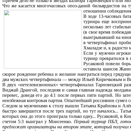
Причем дело не только в звездах калибра Тарновецкого или Мои
Что же касается многочасовых опоз-даний бильярдистов на 
отношении соблюдения
В ходе 13-часовых бат
турнира еще восприни
несколько лет стабиль
(в свое время побежда
выигрывавший на юноше
в четвертьфинал проби
Хмаладзе и, к радости
Если у мужчин игроки 
турнир превратился в
Русаковой повели борь
оставила шансов Жанне
скорое рождение ребенка и желание наиграться перед гряду
два мужских четвертьфинала — между Ильей Киричковым и Ви
В двух «нетелевизионных» четвертьфиналах Тарновецкий ра
Виджай Дрангой, последняя и самая главная надежда молдава
перевес, доведя его до 4:1 после первых пяти партий. Но зат
неизбежная контровая партия. Опытнейший россиянин сумел со
Следом за мужчинами к столу вышли Татьяна Крайнова и Алёна 
быстро завершится после трех партий, но тут началось... Та
которых она до этого проиграла только одну... Русаковой, в 
счетом 5:3 выиграл у Моисеенко.
Первый турнир ПБЛ, готови
предложат организаторы на втором этапе, который получил на