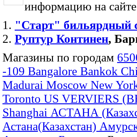
информацию на сайт
"Старт" бильярдный 
Руптур Континен
, Бар
Магазины по городам
650
-109
Bangalore
Bankok
Chi
Madurai
Moscow
New Yor
Toronto
US
VERVIERS (B
Shanghai
АСТАНА (Казахс
Астана(Казахстан)
Амурск