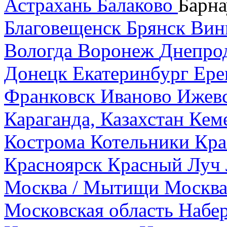
Астрахань
Балаково
Барна
Благовещенск
Брянск
Вин
Вологда
Воронеж
Днепро
Донецк
Екатеринбург
Ере
Франковск
Иваново
Ижев
Караганда, Казахстан
Кем
Кострома
Котельники
Кра
Красноярск
Красный Луч
Москва / Мытищи
Москва
Московская область
Набе