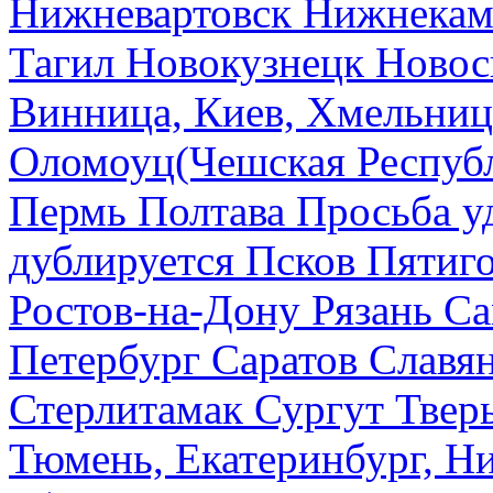
Нижневартовск
Нижнекам
Тагил
Новокузнецк
Новос
Винница, Киев, Хмельниц
Оломоуц(Чешская Респуб
Пермь
Полтава
Просьба у
дублируется
Псков
Пятиг
Ростов-на-Дону
Рязань
Са
Петербург
Саратов
Славя
Стерлитамак
Сургут
Твер
Тюмень, Екатеринбург, Н