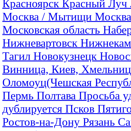
Красноярск
Красный Луч
Москва / Мытищи
Москва
Московская область
Набе
Нижневартовск
Нижнекам
Тагил
Новокузнецк
Новос
Винница, Киев, Хмельниц
Оломоуц(Чешская Респуб
Пермь
Полтава
Просьба у
дублируется
Псков
Пятиг
Ростов-на-Дону
Рязань
Са