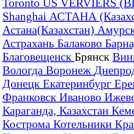
Toronto
US
VERVIERS (B
Shanghai
АСТАНА (Казахс
Астана(Казахстан)
Амурск
Астрахань
Балаково
Барна
Благовещенск
Брянск
Вин
Вологда
Воронеж
Днепро
Донецк
Екатеринбург
Ере
Франковск
Иваново
Ижев
Караганда, Казахстан
Кем
Кострома
Котельники
Кра