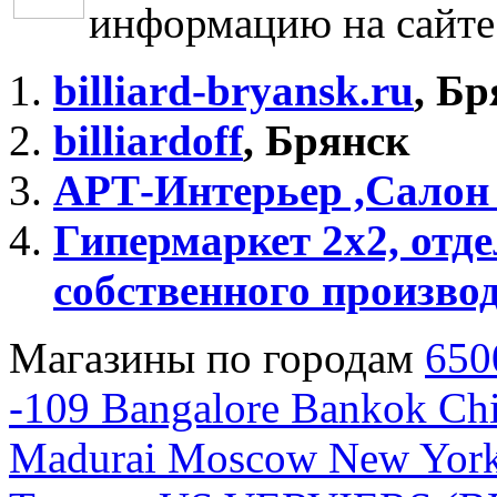
информацию на сайт
billiard-bryansk.ru
, Бр
billiardoff
, Брянск
АРТ-Интерьер ,Салон
Гипермаркет 2х2, отд
собственного производ
Магазины по городам
650
-109
Bangalore
Bankok
Chi
Madurai
Moscow
New Yor